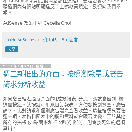
和
AdSense
近期活動消息都在這裡
)
。要是您發現
AdSense
聯播網內有網站明顯違反了上述政策規定，歡迎向我們舉
報。
AdSense
政策小組
Cecelia Choi
Inside AdSense
at
下午1:45
8 則留言:
分享
2011年6月22日 星期三
週三新推出的介面：按照瀏覽量或廣告
請求分析收益
如果您已經逛過新介面的 [成效報表] 分頁，應該會碰到 [欄]
這個按鈕。該按鈕可用來自訂報表，方便您按瀏覽量、廣告
請求、比對請求和個別廣告曝光查看收益。這些指標只要任
選一項，表格和圖表中的欄和資料就會跟著改變。至於其他
所有的指標 (如點閱率和千次曝光收益)，則會按照您的選項
算出。