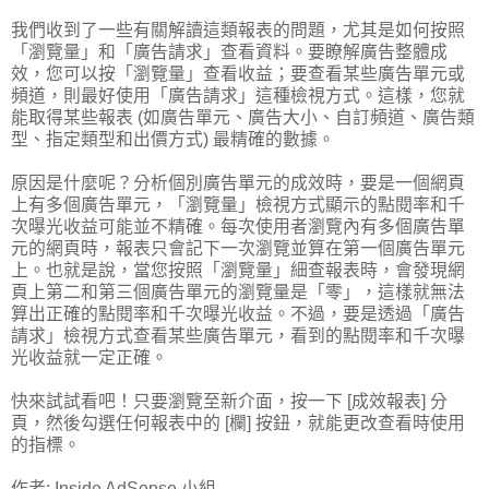
我們收到了一些有關解讀這類報表的問題，尤其是如何按照
「瀏覽量」和「廣告請求」查看資料。要瞭解廣告整體成
效，您可以按「瀏覽量」查看收益；要查看某些廣告單元或
頻道，則最好使用「廣告請求」這種檢視方式。這樣，您就
能取得某些報表 (如廣告單元、廣告大小、自訂頻道、廣告類
型、指定類型和出價方式) 最精確的數據。
原因是什麼呢？分析個別廣告單元的成效時，要是一個網頁
上有多個廣告單元，「瀏覽量」檢視方式顯示的點閱率和千
次曝光收益可能並不精確。每次使用者瀏覽內有多個廣告單
元的網頁時，報表只會記下一次瀏覽並算在第一個廣告單元
上。也就是說，當您按照「瀏覽量」細查報表時，會發現網
頁上第二和第三個廣告單元的瀏覽量是「零」，這樣就無法
算出正確的點閱率和千次曝光收益。不過，要是透過「廣告
請求」檢視方式查看某些廣告單元，看到的點閱率和千次曝
光收益就一定正確。
快來試試看吧！只要瀏覽至新介面，按一下 [成效報表] 分
頁，然後勾選任何報表中的 [欄] 按鈕，就能更改查看時使用
的指標。
作者:
Inside AdSense 小組