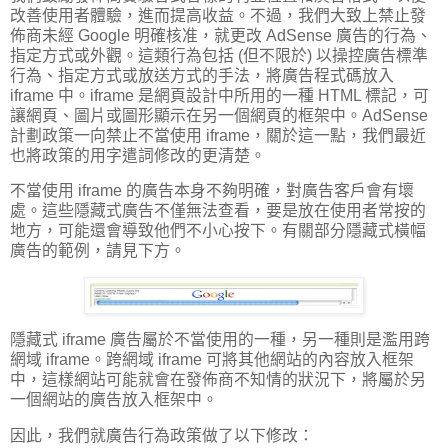
改善使用者體驗，進而提高收益。不過，我們大致上禁止發
佈商未經
Google
明確核准，就更改
AdSense
廣告的行為、
指定方式或外觀。這類行為包括
(
但不限於
)
以操控廣告標準
行為、指定方式或放送方式的手法，將廣告程式碼放入
iframe
中。
iframe
是網頁設計中所用的一種
HTML
標記，可
讓網頁、圖片或圖形顯示在另一個網頁的框架中。
AdSense
計劃政策一向禁止不當使用
iframe
，關於這一點，我們最近
也將政策的用字遣詞修改的更清楚。
不當使用
iframe
的廣告本身不夠明確，對廣告客戶會有壞
處。這些隱藏式廣告不僅無法查看，要是放在使用者常按的
地方，可能還會導致他們不小心按下。有關部分隱藏式橫幅
廣告的範例，請見下方。
隱藏式
iframe
廣告屬於不當使用的一種，另一種則是濫用跨
網域
iframe
。跨網域
iframe
可將其他網站的內容放入框架
中，這樣網站可能就會在發佈商不知情的狀況下，將屬於另
一個網站的廣告放入框架中。
因此，我們就廣告行為政策做了以下修改：