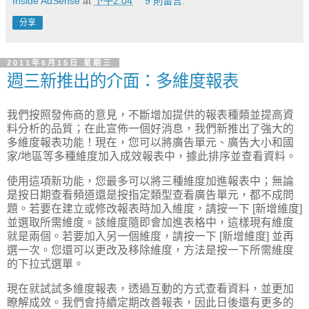
Inside AdSense
at
下午2:04
9 則留言:
分享
2011年6月15日 星期三
週三新推出的介面：多維度報表
我們按照發佈商的意見，不斷增加提供的報表種類並提高資
料分析的品質；在此宣佈一個好消息，我們新推出了強大的
多維度報表功能！現在，您可以將廣告單元、廣告大小和國
家
/
地區等多種維度加入成效報表中，據此排序並查看資料。
使用這項新功能，您最多可以將三種維度加進報表中；無論
是按日期查看頻道還是按指定類型查看廣告單元，都不成問
題。若要在建立或修改報表時加入維度，請按一下
[
新增維度
]
並選取所需維度。該維度隨即會加進表格中，這樣現有維度
就是兩個。若要加入另一個維度，請按一下
[
新增維度
]
並再
選一次。您還可以更改及移除維度，方法是按一下所需維度
的下拉式選單。
現在就試試多維度報表，透過互動的方式查看資料，並更加
瞭解成效。我們會持續定期改善報表，因此日後還有更多的