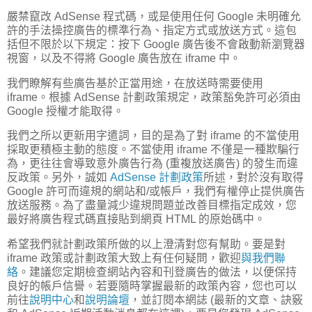
嚴禁竄改
AdSense
程式碼，或是使用任何
Google
未明確允
許的手法操控廣告的標準行為、指定方式或放送方式。這包
括但不限於以下規定：按下
Google
廣告後不會啟動新瀏覽器
視窗，以及不得將
Google
廣告放在
iframe
中。
我們瞭解有些廣告基於正當用途，在放送時需要使用
iframe
。根據
AdSense
計劃政策規定，政策豁免許可必須由
Google
授權才能取得。
我們之所以更新用字遣詞，目的是為了對
iframe
的不當使用
採取更積極主動的態度。不當使用
iframe
不僅是一種欺騙行
為，更往往會導致意外廣告行為
(
重複放送廣告
)
的發生而違
反政策。另外，誠如
AdSense
計劃政策
所述，對於沒有取得
Google
許可而違規的網站和
/
或帳戶，我們有權停止提供廣告
放送服務。為了盡量減少違規問題並改善目標指定成效，您
最好將廣告程式碼直接貼到網頁
HTML
的原始碼中。
希望我們就計劃政策所做的以上澄清對您有幫助。要是對
iframe
政策或計劃政策大致上有任何疑問，歡迎
與我們聯
絡
。建議您定期檢查網站內容和刊登廣告的做法，以便保持
良好的帳戶信譽。若要隨時掌握最新的政策內容，您也可以
前往
說明中心
和
說明論壇
，並訂閱本網誌
(
最新的文章、訣竅