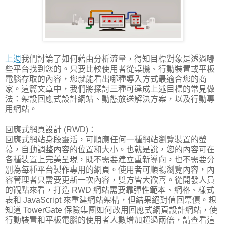
上週
我們討論了如何藉由分析流量，得知目標對象是透過哪
些平台找到您的。只要比較使用者從桌機、行動裝置或平板
電腦存取的內容，您就能看出哪種導入方式最適合您的商
家。這篇文章中，我們將探討三種可達成上述目標的常見做
法：架設回應式設計網站、動態放送解決方案，以及行動專
用網站。
回應式網頁設計 (RWD)：
回應式網站身段靈活，可順應任何一種網站瀏覽裝置的螢
幕，自動調整內容的位置和大小。也就是說，您的內容可在
各種裝置上完美呈現，既不需要建立重新導向，也不需要分
別為每種平台製作專用的網頁。使用者可順暢瀏覽內容，內
容管理者只需要更新一次內容，雙方皆大歡喜。從開發人員
的觀點來看，打造 RWD 網站需要靠彈性範本、網格、樣式
表和 JavaScript 來重建網站架構，但結果絕對值回票價。想
知道 TowerGate 保險集團如何改用回應式網頁設計網站，使
行動裝置和平板電腦的使用者人數增加超過兩倍，請查看這