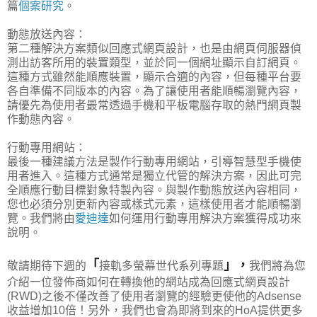
篇
個案研究
。
動態放送內容：
第二種解決方案類似回應式網頁設計，也是由網頁伺服器偵
測出訪客所用的裝置類型，並於同一個網址顯示自訂網頁。
這種方式雖然能順應裝置，顯示合適的內容，但每種平台要
各自準備不同版本的內容。為了讓使用者能順暢瀏覽內容，
請優先為使用者最常透過手機和平板電腦存取的熱門網頁製
作動態內容。
行動專用網站：
最後一種建議方法是製作行動專用網站，引導智慧型手機使
用者進入。這種方式通常是獨立代管的解決方案，因此可完
全順應行動目標對象特製內容。與製作動態放送內容相同，
您也必須分別更新內容或樣式元素，這樣使用者才能順暢瀏
覽。我們將由
愛迪達
如何運用行動專用解決方案獲得成功來
說明。
「
」，
敬請期待下週的
接軌多螢幕世代系列專題
我們將為您
介紹一位發佈商如何在轉換他的網站成為回應式網頁設計
(RWD)之後不僅改善了使用者瀏覽的經驗更使他的Adsense
收益增加10倍！另外，我們也會為即將到來的HoA提供更多