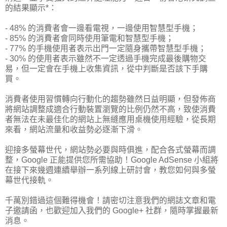
的結果顯示*：
- 48% 的消費者會一邊看電視，一邊使用智慧型手機；
- 85% 的消費者會同時使用筆電和智慧型手機；
- 77% 的手機使用者表示出門一定隨身攜帶智慧型手機；
- 30% 的使用者表示雖然不一定透過手機完成最後購物交
易，但一定會在手機上收集資訊，從中判斷是否該下手購
買。
消費者使用習慣轉向行動化的趨勢雖然日益明顯，但發佈商
將網站調整成適合行動裝置瀏覽的比例仍然不高，致使消費
者無法在未最佳化的網站上無縫應用桌機使用經驗，從長期
來看，網站流量和收益勢必逐漸下滑。
迎接多螢幕世代，網站勢必要與時俱進，配合各式螢幕而調
整，Google 正能提供您所需協助！Google AdSense 小組將
在接下來幾週連續舉辦一系列線上研討會，教您如何與多螢
幕世代接軌。
千萬別錯過這個難得機會！請密切注意我們的網誌文章和電
子邀請函，也歡迎加入我們的 Google+ 社群，隨時掌握最新
消息。