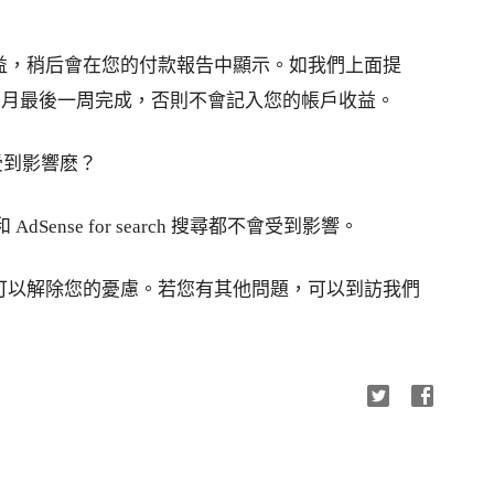
益，稍后會在您的付款報告中顯示。如我們上面提
年9月最後一周完成，否則不會記入您的帳戶收益。
會受到影響麽？
元 和 AdSense for search 搜尋都不會受到影響。
可以解除您的憂慮。若您有其他問題，可以到訪我們