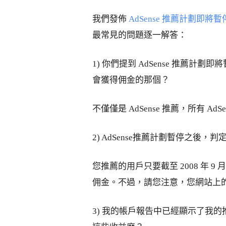
我們發佈
AdSense 推薦計劃即將暫
最常見的問題逐一解答：
1) 你們提到 AdSense 推薦計劃
會獲得佣金的那個？
不僅僅是 AdSense 推薦，所有 A
2) AdSense推薦計劃暫停之後
您推薦的用戶只要截至 2008 年
佣金。不過，請您注意，您網站上的所
3) 我的帳戶報告中已經顯示了我