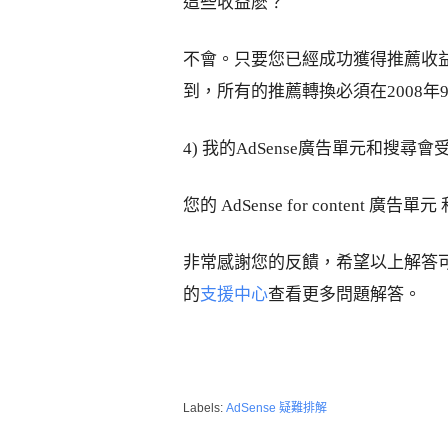
這些收益麽？
不會。只要您已經成功獲得推薦收
到，所有的推薦轉換必須在2008
4) 我的AdSense廣告單元和搜尋
您的 AdSense for content 廣告單
非常感謝您的反饋，希望以上解答
的
支援中心
查看更多問題解答。
Labels:
AdSense 疑難排解