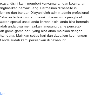
rpercaya, disini kami memberi kenyamanan dan keamanan
ghasilkan banyak uang. Permainan di website ini
domino dan bandar. Dilayani oleh admin-admin profesional
itus ini terbukti sudah masuk 5 besar situs penghasil
waran spesial untuk anda karena disini anda bisa bermain
endah anda bisa memainkan langsung game pencetak
hkan game-game baru yang bisa anda mainkan dengan
n dana. Mainkan setiap hari dan dapatkan keuntungan
lot anda sudah kami persiapkan di bawah ini:
mium