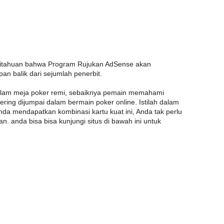
itahuan bahwa Program Rujukan AdSense akan
n balik dari sejumlah penerbit.
alam meja poker remi, sebaiknya pemain memahami
ering dijumpai dalam bermain poker online. Istilah dalam
da mendapatkan kombinasi kartu kuat ini, Anda tak perlu
n. anda bisa bisa kunjungi situs di bawah ini untuk