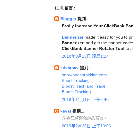
11 則留言 :
Blogger
提到...
Easily Increase Your ClickBank Ba
Bannerizer
made it easy for you to p
Bannerizer
, and get the banner code
ClickBank Banner Rotator Tool
to p
2018年9月15日 凌晨1:24
srivatsav
提到...
http://bposttracking.com
Bpost Tracking
B post Track and Trace
B post Tracking
2018年11月1日 下午6:40
kayat
提到...
作者已經移除這則留言。
2019年2月26日 上午10:06