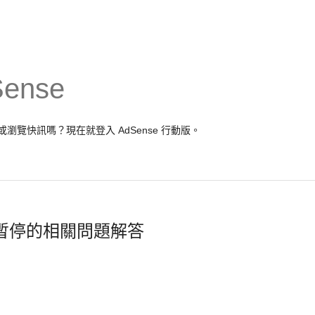
Sense
報表或瀏覽快訊嗎？現在就
登入 AdSense
行動版。
計劃暫停的相關問題解答