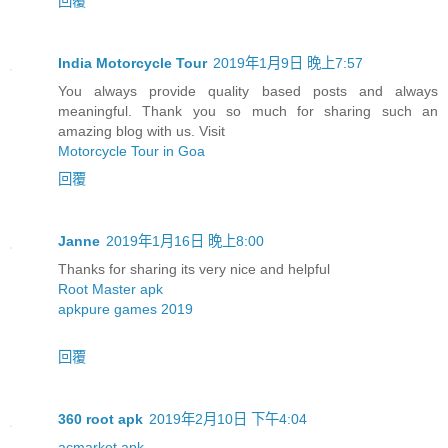
回覆
India Motorcycle Tour
2019年1月9日 晚上7:57
You always provide quality based posts and always
meaningful. Thank you so much for sharing such an
amazing blog with us. Visit
Motorcycle Tour in Goa
回覆
Janne
2019年1月16日 晚上8:00
Thanks for sharing its very nice and helpful
Root Master apk
apkpure games 2019
回覆
360 root apk
2019年2月10日 下午4:04
acmarket apk