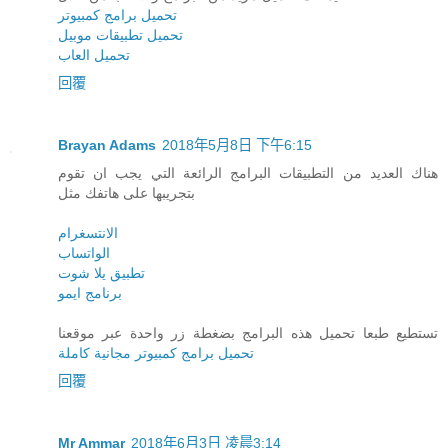
تحميل برامج كمبيوتر
تحميل تطبيقات موبيل
تحميل العاب
回覆
Brayan Adams
2018年5月8日 下午6:15
هناك العديد من التطبيقات البرامج الرائعة التي يجب ان تقوم
بتجريبها على هاتفك مثل
الانتسغرام
الواتساب
تطبيق يلا شوت
برنامج ايمو
تستطيع طبعا تحميل هذه البرامج بضغطة زر واحدة عبر موقعنا
تحميل برامج كمبيوتر مجانية كاملة
回覆
Mr Ammar
2018年6月3日 凌晨3:14