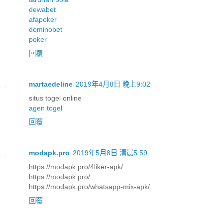
dewabet
afapoker
dominobet
poker
回覆
martaedeline
2019年4月8日 晚上9:02
situs togel online
agen togel
回覆
modapk.pro
2019年5月8日 清晨5:59
https://modapk.pro/4liker-apk/
https://modapk.pro/
https://modapk.pro/whatsapp-mix-apk/
回覆