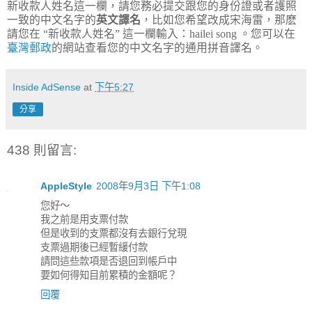
新收款人姓名這一欄，請您務必提交跟您的身份證或者護照
一致的中文名字的
英文譯名
，比如您希望改成宋海雷，那麽
請您在 “新收款人姓名” 這一欄輸入：hailei song 。您可以在
臺灣郵政
的網站查看您的中文名字的通用拼音譯名。
Inside AdSense
at
下午5:27
分享
438 則留言:
AppleStyle
2008年9月3日 下午1:08
您好～
我之前是用支票付款
但是收到的支票都沒有去銀行兌現
支票過期後已經暫緩付款
請問這些款項是否退回到帳戶中
要如何得知目前累積的金額呢？
回覆