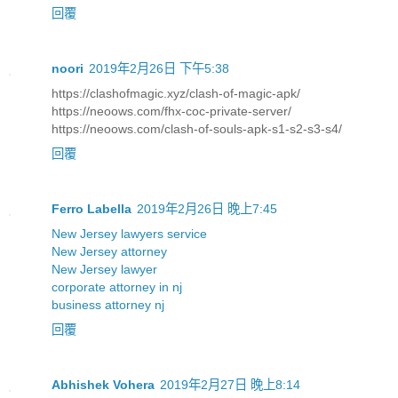
回覆
noori
2019年2月26日 下午5:38
https://clashofmagic.xyz/clash-of-magic-apk/
https://neoows.com/fhx-coc-private-server/
https://neoows.com/clash-of-souls-apk-s1-s2-s3-s4/
回覆
Ferro Labella
2019年2月26日 晚上7:45
New Jersey lawyers service
New Jersey attorney
New Jersey lawyer
corporate attorney in nj
business attorney nj
回覆
Abhishek Vohera
2019年2月27日 晚上8:14