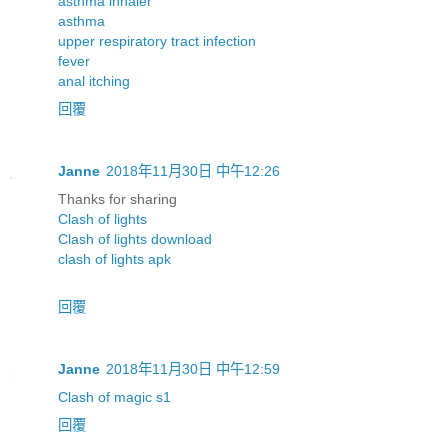
asthma inhaler
asthma
upper respiratory tract infection
fever
anal itching
回覆
Janne
2018年11月30日 中午12:26
Thanks for sharing
Clash of lights
Clash of lights download
clash of lights apk
回覆
Janne
2018年11月30日 中午12:59
Clash of magic s1
回覆