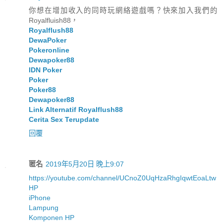
你想在增加收入的同時玩網絡遊戲嗎？快來加入我們的
Royalfluish88，
Royalflush88
DewaPoker
Pokeronline
Dewapoker88
IDN Poker
Poker
Poker88
Dewapoker88
Link Alternatif Royalflush88
Cerita Sex Terupdate
回覆
匿名
2019年5月20日 晚上9:07
https://youtube.com/channel/UCnoZ0UqHzaRhgIqwtEoaLtw
HP
iPhone
Lampung
Komponen HP