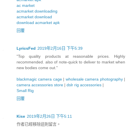
ac market
acmarket downloading
acmarket download
download acmarket apk
回覆
LyricsFed
2019年2月16日 下午5:39
"Top quality products at reasonable prices. Highly
recommended. also of note-quick to deliver to market when
new bodies come out."
blackmagic camera cage
|
wholesale camera photography
|
camera accessories store
|
dslr rig accessories
|
Small Rig
回覆
Kise
2019年2月26日 下午5:11
作者已經移除這則留言。