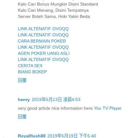
Kalo Cari Bonus Mungkin Disini Standard
Kalo Cari Menang, Disini Tempatnya
Server Boleh Sama, Hoki Yakin Beda
LINK ALTENATIF OVOQQ
LINK ALTENATIF OVOQQ
CARA BERMAIN POKER
LINK ALTENATIF OVOQQ
AGEN POKER UANG ASLI
LINK ALTENATIF OVOQQ
CERITA SEX
BIANG BOKEP
回覆
henry
2019年5月13日 凌晨4:53
very good article nice information here
You TV Player
回覆
Royalflush88
2019年5月19日 下午5:40