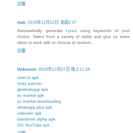
回覆
mak
2018年12月22日 凌晨2:37
Automatically generate
Lyrics
using keywords of your
choice. Select from a variety of styles and give us some
ideas to work with or choose at random.
回覆
Unknown
2018年12月27日 晚上11:28
vizer tv apk
lucky patcher
gbwhatsapp apk
ac market apk
ac market downloading
whatsapp plus apk
videoder apk
blackmart alpha apk
OG YouTube apk