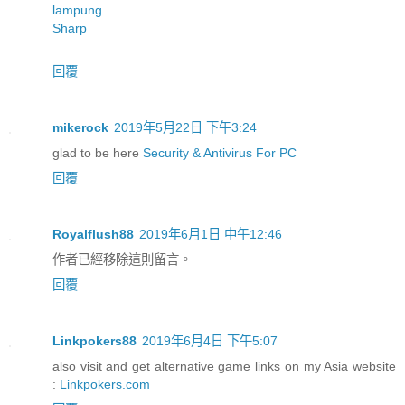
lampung
Sharp
回覆
mikerock
2019年5月22日 下午3:24
glad to be here
Security & Antivirus For PC
回覆
Royalflush88
2019年6月1日 中午12:46
作者已經移除這則留言。
回覆
Linkpokers88
2019年6月4日 下午5:07
also visit and get alternative game links on my Asia website
:
Linkpokers.com