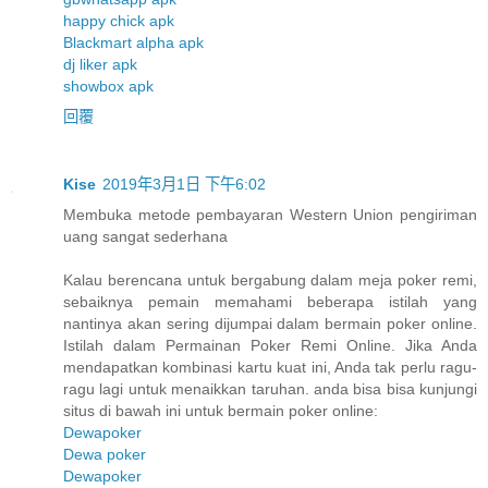
happy chick apk
Blackmart alpha apk
dj liker apk
showbox apk
回覆
Kise
2019年3月1日 下午6:02
Membuka metode pembayaran Western Union pengiriman
uang sangat sederhana
Kalau berencana untuk bergabung dalam meja poker remi,
sebaiknya pemain memahami beberapa istilah yang
nantinya akan sering dijumpai dalam bermain poker online.
Istilah dalam Permainan Poker Remi Online. Jika Anda
mendapatkan kombinasi kartu kuat ini, Anda tak perlu ragu-
ragu lagi untuk menaikkan taruhan. anda bisa bisa kunjungi
situs di bawah ini untuk bermain poker online:
Dewapoker
Dewa poker
Dewapoker