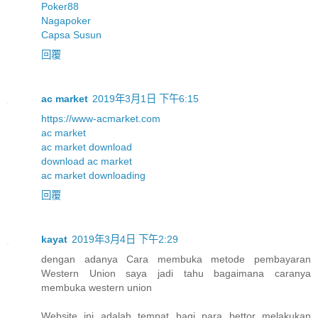
Poker88
Nagapoker
Capsa Susun
回覆
ac market
2019年3月1日 下午6:15
https://www-acmarket.com
ac market
ac market download
download ac market
ac market downloading
回覆
kayat
2019年3月4日 下午2:29
dengan adanya Cara membuka metode pembayaran
Western Union saya jadi tahu bagaimana caranya
membuka western union
Website ini adalah tempat bagi para bettor melakukan