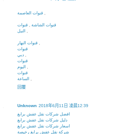
قنوات العاصمة
,
قنوات
,
قنوات الشاشة
النيل
,
قنوات النهار
,
قنوات
دبي
,
قنوات
اليوم
,
قنوات
الساعة
,
回覆
Unknown
2018年6月11日 凌晨12:39
افضل شركات نقل عفش برابغ
دليل شركات نقل عفش برابغ
اسعار شركات نقل عفش برابغ
شركة نقل عفش برابغ رخيصة