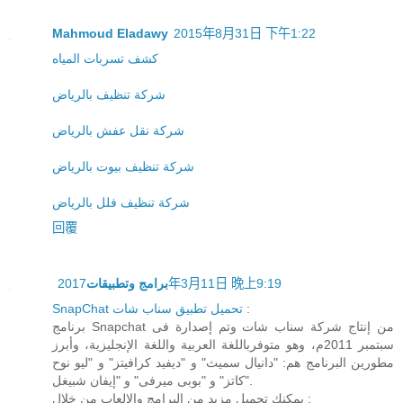
Mahmoud Eladawy
2015年8月31日 下午1:22
كشف تسربات المياه
شركة تنظيف بالرياض
شركة نقل عفش بالرياض
شركة تنظيف بيوت بالرياض
شركة تنظيف فلل بالرياض
回覆
برامج وتطبيقات
2017年3月11日 晚上9:19
SnapChat تحميل تطبيق سناب شات
:
برنامج Snapchat من إنتاج شركة سناب شات وتم إصدارة فى
سبتمبر 2011م، وهو متوفرباللغة العربية واللغة الإنجليزية، وأبرز
مطورين البرنامج هم: "دانيال سميث" و "ديفيد كرافيتز" و "ليو نوح
كاتز" و "بوبى ميرفى" و "إيفان شبيغل".
يمكنك تحميل مزيد من البرامج والالعاب من خلال :