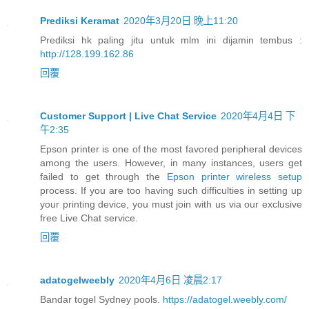
Prediksi Keramat
2020年3月20日 晚上11:20
Prediksi hk paling jitu untuk mlm ini dijamin tembus :
http://128.199.162.86
回覆
Customer Support | Live Chat Service
2020年4月4日 下
午2:35
Epson printer is one of the most favored peripheral devices
among the users. However, in many instances, users get
failed to get through the
Epson printer wireless setup
process. If you are too having such difficulties in setting up
your printing device, you must join with us via our exclusive
free Live Chat service.
回覆
adatogelweebly
2020年4月6日 凌晨2:17
Bandar togel Sydney pools.
https://adatogel.weebly.com/