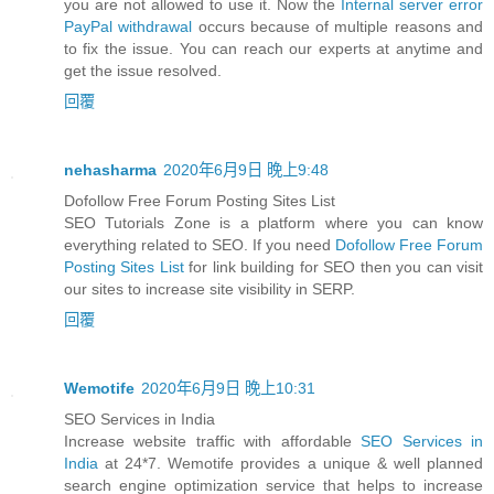
you are not allowed to use it. Now the
Internal server error
PayPal withdrawal
occurs because of multiple reasons and
to fix the issue. You can reach our experts at anytime and
get the issue resolved.
回覆
nehasharma
2020年6月9日 晚上9:48
Dofollow Free Forum Posting Sites List
SEO Tutorials Zone is a platform where you can know
everything related to SEO. If you need
Dofollow Free Forum
Posting Sites List
for link building for SEO then you can visit
our sites to increase site visibility in SERP.
回覆
Wemotife
2020年6月9日 晚上10:31
SEO Services in India
Increase website traffic with affordable
SEO Services in
India
at 24*7. Wemotife provides a unique & well planned
search engine optimization service that helps to increase