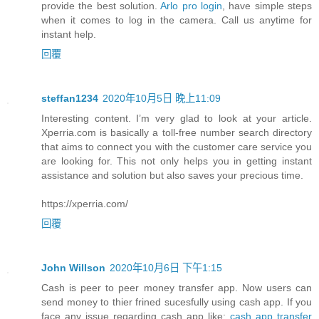
provide the best solution.
Arlo pro login
, have simple steps
when it comes to log in the camera. Call us anytime for
instant help.
回覆
steffan1234
2020年10月5日 晚上11:09
Interesting content. I’m very glad to look at your article.
Xperria.com is basically a toll-free number search directory
that aims to connect you with the customer care service you
are looking for. This not only helps you in getting instant
assistance and solution but also saves your precious time.
https://xperria.com/
回覆
John Willson
2020年10月6日 下午1:15
Cash is peer to peer money transfer app. Now users can
send money to thier frined sucesfully using cash app. If you
face any issue regarding cash app like:
cash app transfer