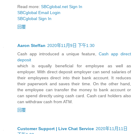
Read more:
SBCglobal.net Sign In
SBCglobal Email Login
SBCglobal Sign In
回覆
Aaron Steffan
2020年11月9日 下午1:30
Cash app introduced a unique feature,
Cash app direct
deposit
which is equally beneficial for employee as well as
employer. With direct deposit employer can send salaries of
their employees direct into their bank account. It reduces
their paperwork and saves their time. On the other hand,
the employee can transfer the money to bank account or
can spend directly using cash card. Cash card holders also
can withdraw cash from ATM.
回覆
Customer Support | Live Chat Service
2020年11月11日