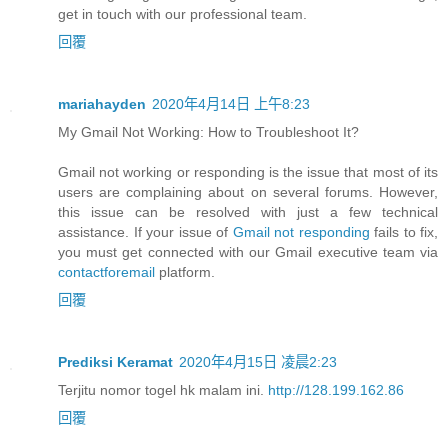
get in touch with our professional team.
回覆
mariahayden
2020年4月14日 上午8:23
My Gmail Not Working: How to Troubleshoot It?
Gmail not working or responding is the issue that most of its
users are complaining about on several forums. However,
this issue can be resolved with just a few technical
assistance. If your issue of
Gmail not responding
fails to fix,
you must get connected with our Gmail executive team via
contactforemail
platform.
回覆
Prediksi Keramat
2020年4月15日 凌晨2:23
Terjitu nomor togel hk malam ini.
http://128.199.162.86
回覆