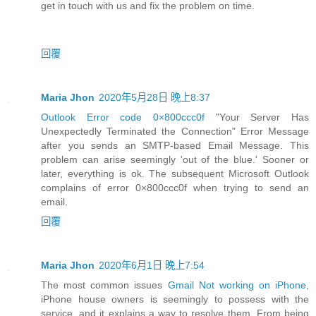
get in touch with us and fix the problem on time.
回覆
Maria Jhon
2020年5月28日 晚上8:37
Outlook Error code 0×800ccc0f
"Your Server Has
Unexpectedly Terminated the Connection" Error Message
after you sends an SMTP-based Email Message. This
problem can arise seemingly 'out of the blue.' Sooner or
later, everything is ok. The subsequent Microsoft Outlook
complains of error 0×800ccc0f when trying to send an
email.
回覆
Maria Jhon
2020年6月1日 晚上7:54
The most common issues
Gmail Not working on iPhone
,
iPhone house owners is seemingly to possess with the
service, and it explains a way to resolve them. From being