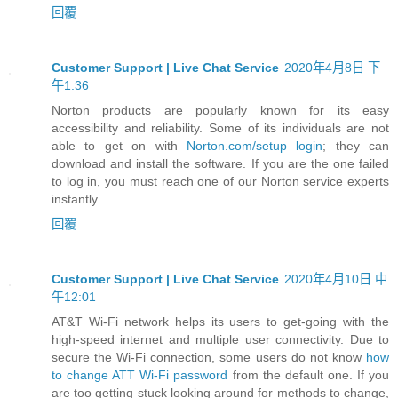
回覆
Customer Support | Live Chat Service
2020年4月8日 下
午1:36
Norton products are popularly known for its easy
accessibility and reliability. Some of its individuals are not
able to get on with
Norton.com/setup login
; they can
download and install the software. If you are the one failed
to log in, you must reach one of our Norton service experts
instantly.
回覆
Customer Support | Live Chat Service
2020年4月10日 中
午12:01
AT&T Wi-Fi network helps its users to get-going with the
high-speed internet and multiple user connectivity. Due to
secure the Wi-Fi connection, some users do not know
how
to change ATT Wi-Fi password
from the default one. If you
are too getting stuck looking around for methods to change,