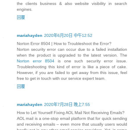
the clients business & also website visibility in search
engines.
回覆
mariahayden
2020年6月20日 中午12:52
Norton Error 8504 | How to Troubleshoot the Error?
Norton security error can occur due to a failed installation
when the product is upgraded to the latest version. The
Norton error 8504
is one such security error issue.
Troubleshooting this kind of error is like a piece of cake.
However, if you are failed to get away from this issue, feel
free to get in touch with our service expert team.
回覆
mariahayden
2020年7月28日 晚上7:55
How to Let Yourself Fixing AOL Mail Not Receiving Emails?
AOL mail is a one-stop email platform that for quick sending
and receiving emails – even more that usually users would
hardly get in any other email service providers. Yet, in some