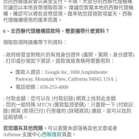
您的西聯匯款會以美金支付。不過，大部分的西聯代理機構
可讓您以本地貨幣領取款項。 建議您致電本地的西聯代理機
構，確認可以哪些貨幣提領。匯率依您提領款項當天，西聯
代理機構使用的匯率而異。
6、去西聯代理機構提款時，需要攜帶什麽資料？
領取款項時請攜帶下列資料：
- 政府核發並附相片的有效身份證件 (護照、駕照、身分證等)
- 打印或抄寫如下資訊，提款填寫表格時需要用到：
匯款人資訊：Google Inc. 1600 Amphitheatre
Parkway, Mountain View, California 94043, USA；
電話號碼：650-253-4000
- 付款金額：您可以在 [付款記錄] 網頁上找到此金額
- 您的一組特殊 MTCN (匯款監控號碼)：只要按一下 [付款記
錄] 網頁 [款項已付] 行旁邊的 [詳細資訊] 連結，就可以找到
這組號碼。
若您還有其他問題，
可以瀏覽本部落格其他文章或者
AdSense 支援中心
西聯匯款
頁面。