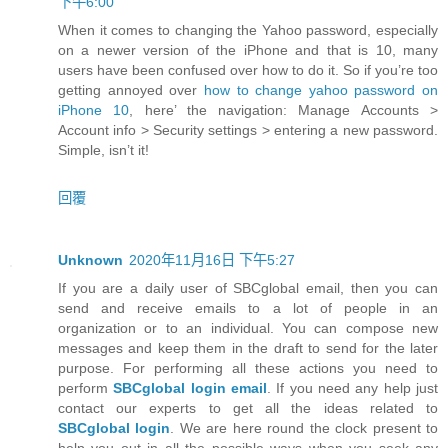
下午6:00
When it comes to changing the Yahoo password, especially
on a newer version of the iPhone and that is 10, many
users have been confused over how to do it. So if you’re too
getting annoyed over
how to change yahoo password on
iPhone 10
, here’ the navigation: Manage Accounts >
Account info > Security settings > entering a new password.
Simple, isn’t it!
回覆
Unknown
2020年11月16日 下午5:27
If you are a daily user of SBCglobal email, then you can
send and receive emails to a lot of people in an
organization or to an individual. You can compose new
messages and keep them in the draft to send for the later
purpose. For performing all these actions you need to
perform
SBCglobal login email
. If you need any help just
contact our experts to get all the ideas related to
SBCglobal login
. We are here round the clock present to
help you out in all the possible ways when you seek any