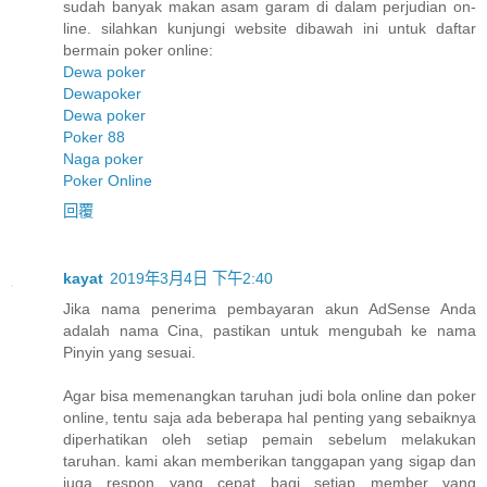
sudah banyak makan asam garam di dalam perjudian on-
line. silahkan kunjungi website dibawah ini untuk daftar
bermain poker online:
Dewa poker
Dewapoker
Dewa poker
Poker 88
Naga poker
Poker Online
回覆
kayat
2019年3月4日 下午2:40
Jika nama penerima pembayaran akun AdSense Anda
adalah nama Cina, pastikan untuk mengubah ke nama
Pinyin yang sesuai.
Agar bisa memenangkan taruhan judi bola online dan poker
online, tentu saja ada beberapa hal penting yang sebaiknya
diperhatikan oleh setiap pemain sebelum melakukan
taruhan. kami akan memberikan tanggapan yang sigap dan
juga respon yang cepat bagi setiap member yang