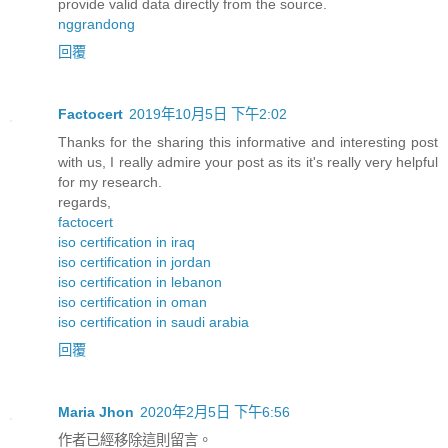
provide valid data directly from the source.
nggrandong
回覆
Factocert
2019年10月5日 下午2:02
Thanks for the sharing this informative and interesting post
with us, I really admire your post as its it's really very helpful
for my research.
regards,
factocert
iso certification in iraq
iso certification in jordan
iso certification in lebanon
iso certification in oman
iso certification in saudi arabia
回覆
Maria Jhon
2020年2月5日 下午6:56
作者已經移除這則留言。