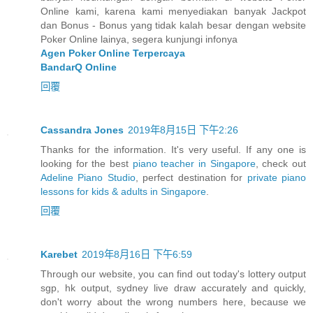
Online kami, karena kami menyediakan banyak Jackpot
dan Bonus - Bonus yang tidak kalah besar dengan website
Poker Online lainya, segera kunjungi infonya
Agen Poker Online Terpercaya
BandarQ Online
回覆
Cassandra Jones
2019年8月15日 下午2:26
Thanks for the information. It's very useful. If any one is
looking for the best
piano teacher in Singapore
, check out
Adeline Piano Studio
, perfect destination for
private piano
lessons for kids & adults in Singapore
.
回覆
Karebet
2019年8月16日 下午6:59
Through our website, you can find out today's lottery output
sgp, hk output, sydney live draw accurately and quickly,
don't worry about the wrong numbers here, because we