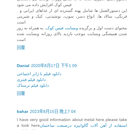
فیس کوک افزایش داده می شود
. این دستورالعمل ها شامل پهنه گسترده ای از غذاهای ایرانی و
فرنگی، سالاد ها، انواع دسر، سوپ، نوشیدنی، کیک و شیرینی
است.
محتوای دست اول و برگزیده
وبسایت فیس کوک
، به همراه به روز
شدن همیشگی وبسایت موجب بازدید بالای روزانه وبسایت شده
است.
回覆
Danial
2020年8月17日 下午1:09
دانلود فیلم با ژانر اجتماعی
دانلود فیلم فنتزی
دانلود فیلم ترسناک
回覆
bahar
2023年8月15日 晚上7:04
I have very good information about metal here please take
a look here
استفاده از آهن آلات گالوانیزه درصنعت ساختمان