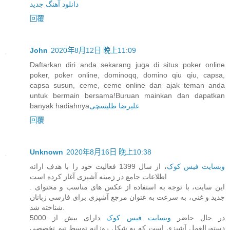
دانلود آهنگ جدید
回覆
John
2020年8月12日 晚上11:09
Daftarkan diri anda sekarang juga di situs poker online
poker, poker online, dominoqq, domino qiu qiu, capsa,
capsa susun, ceme, ceme online dan ajak teman anda
untuk bermain bersama!Buruan mainkan dan dapatkan
banyak hadiahnya
علیرضا طلیسچی
回覆
Unknown
2020年8月16日 晚上10:38
وبسایت فیس کوک
، از سال 1399 فعالیت خود را با هدف ارائه
اطلاعات جامع در زمینه آشپزی آغاز کرده است
. این سایت، با توجه به استفاده از عکس های مناسب و محتوای
جدید و غنی، به سرعت به عنوان مرجع آشپزی برای فارسی زبانان
شناخته شد.
در حال حاضر
وبسایت فیس کوک
دارای بیش از 5000
دستورالعمل آشپزی است که به شکل روزانه توسط تیم تخصصی