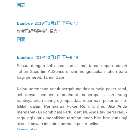
回覆
bamboe
2019年3月1日 下午6:47
作者已經移除這則留言。
回覆
bamboe
2019年3月1日 下午6:49
Sesuai dengan kebiasaan tradisional, tahun depan adalah
Tahun Sapi, tim AdSense di sini mengucapkan tahun baru
bagi penerbit, Tahun Sapi
Kalau berencana untuk bergabung dalam meja poker remi,
sebaiknya pemain memahami beberapa istilah yang
nantinya akan sering dijumpai dalam bermain poker online.
Istilah dalam Permainan Poker Remi Online. Jika Anda
mendapatkan kombinasi kartu kuat ini, Anda tak perlu ragu-
ragu lagi untuk menaikkan taruhan. anda bisa bisa kunjungi
situs di bawah ini untuk bermain poker online:
Dewapoker