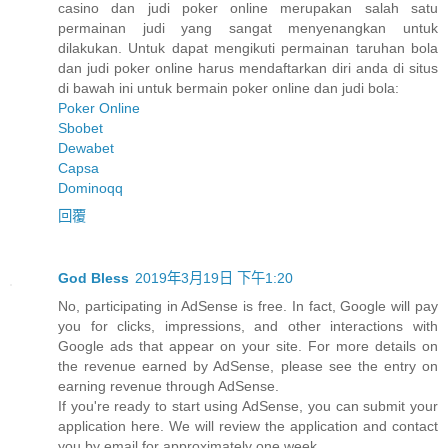
casino dan judi poker online merupakan salah satu
permainan judi yang sangat menyenangkan untuk
dilakukan. Untuk dapat mengikuti permainan taruhan bola
dan judi poker online harus mendaftarkan diri anda di situs
di bawah ini untuk bermain poker online dan judi bola:
Poker Online
Sbobet
Dewabet
Capsa
Dominoqq
回覆
God Bless
2019年3月19日 下午1:20
No, participating in AdSense is free. In fact, Google will pay
you for clicks, impressions, and other interactions with
Google ads that appear on your site. For more details on
the revenue earned by AdSense, please see the entry on
earning revenue through AdSense.
If you're ready to start using AdSense, you can submit your
application here. We will review the application and contact
you by email for approximately one week.