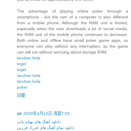
The advantage of playing online poker through a
smartphone - but the ram of a computer is also different
from a mobile phone. Although the RAM unit is limited,
especially when the user downloads a lot of social media,
the RAM unit of the mobile phone continues to decrease.
Both online and offline have small poker game apps, so
everyone can play without any interruption, so the game
can still run without worrying about storage RAM.
taruhan bola
togel
togel
taruhan bola
taruhan bola
poker
回覆
ali
2020年4月13日 清晨7:03
دانلود آهنگ های بهنام بانی
دانلود تمام آهنگ های فرزاد فرزین