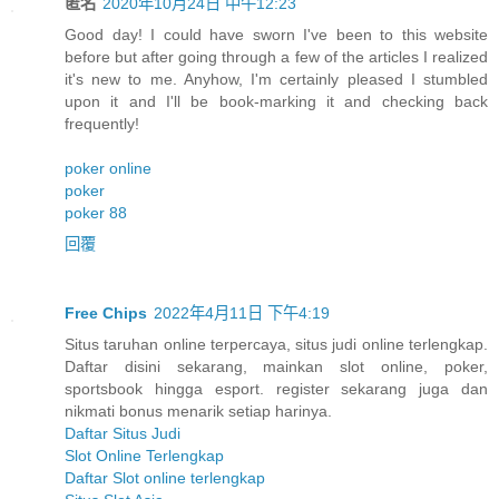
匿名
2020年10月24日 中午12:23
Good day! I could have sworn I've been to this website
before but after going through a few of the articles I realized
it's new to me. Anyhow, I'm certainly pleased I stumbled
upon it and I'll be book-marking it and checking back
frequently!
poker online
poker
poker 88
回覆
Free Chips
2022年4月11日 下午4:19
Situs taruhan online terpercaya, situs judi online terlengkap.
Daftar disini sekarang, mainkan slot online, poker,
sportsbook hingga esport. register sekarang juga dan
nikmati bonus menarik setiap harinya.
Daftar Situs Judi
Slot Online Terlengkap
Daftar Slot online terlengkap