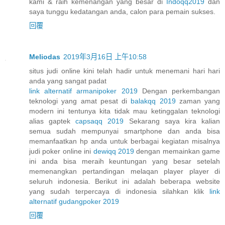
kami & raih kemenangan yang besar di
Indoqq2019
dan
saya tunggu kedatangan anda, calon para pemain sukses.
回覆
Meliodas
2019年3月16日 上午10:58
situs judi online kini telah hadir untuk menemani hari hari
anda yang sangat padat
link alternatif armanipoker 2019
Dengan perkembangan
teknologi yang amat pesat di
balakqq 2019
zaman yang
modern ini tentunya kita tidak mau ketinggalan teknologi
alias gaptek
capsaqq 2019
Sekarang saya kira kalian
semua sudah mempunyai smartphone dan anda bisa
memanfaatkan hp anda untuk berbagai kegiatan misalnya
judi poker online ini
dewiqq 2019
dengan memainkan game
ini anda bisa meraih keuntungan yang besar setelah
memenangkan pertandingan melaqan player player di
seluruh indonesia. Berikut ini adalah beberapa website
yang sudah terpercaya di indonesia silahkan klik
link
alternatif gudangpoker 2019
回覆