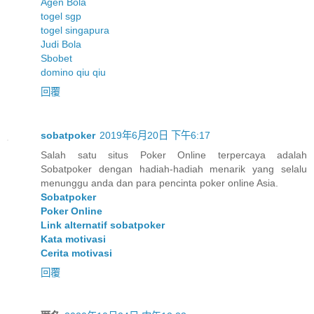
Agen Bola
togel sgp
togel singapura
Judi Bola
Sbobet
domino qiu qiu
回覆
sobatpoker
2019年6月20日 下午6:17
Salah satu situs Poker Online terpercaya adalah
Sobatpoker dengan hadiah-hadiah menarik yang selalu
menunggu anda dan para pencinta poker online Asia.
Sobatpoker
Poker Online
Link alternatif sobatpoker
Kata motivasi
Cerita motivasi
回覆