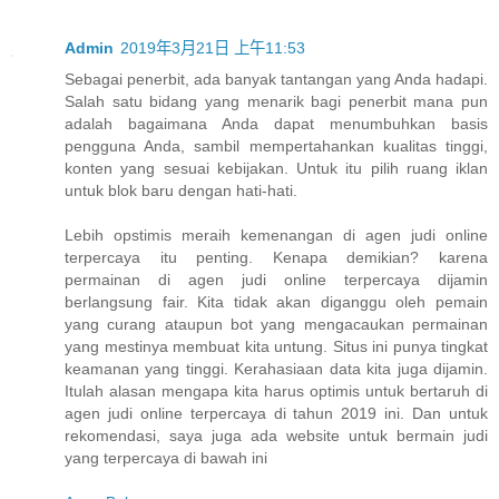
Admin
2019年3月21日 上午11:53
Sebagai penerbit, ada banyak tantangan yang Anda hadapi.
Salah satu bidang yang menarik bagi penerbit mana pun
adalah bagaimana Anda dapat menumbuhkan basis
pengguna Anda, sambil mempertahankan kualitas tinggi,
konten yang sesuai kebijakan. Untuk itu pilih ruang iklan
untuk blok baru dengan hati-hati.
Lebih opstimis meraih kemenangan di agen judi online
terpercaya itu penting. Kenapa demikian? karena
permainan di agen judi online terpercaya dijamin
berlangsung fair. Kita tidak akan diganggu oleh pemain
yang curang ataupun bot yang mengacaukan permainan
yang mestinya membuat kita untung. Situs ini punya tingkat
keamanan yang tinggi. Kerahasiaan data kita juga dijamin.
Itulah alasan mengapa kita harus optimis untuk bertaruh di
agen judi online terpercaya di tahun 2019 ini. Dan untuk
rekomendasi, saya juga ada website untuk bermain judi
yang terpercaya di bawah ini