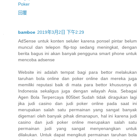
Poker
回覆
bamboe
2019年3月2日 下午2:29
AdSense untuk konten seluler karena ponsel pintar belum
muncul dan telepon flip-top sedang meningkat, dengan
berita bagus ini akan banyak pengguna smart phone untuk
mencoba adsense
Website ini adalah tempat bagi para bettor melakukan
taruhan bola online dan poker online dan mereka juga
memiliki reputasi baik di mata para bettor khususnya di
Indonesia sekaligus juga dengan wilayah Asia. Sebagai
Agen Bola Terpercaya 805bet Sudah tidak diragukan lagi
jika judi casino dan judi poker online pada saat ini
merupakan salah satu permainan yang sangat banyak
digemari oleh banyak pihak dimanapun, hal ini karena judi
casino dan judi poker online merupakan salah satu
permainan judi yang sangat menyenangkan untuk
dilakukan. Untuk dapat mengikuti permainan taruhan bola