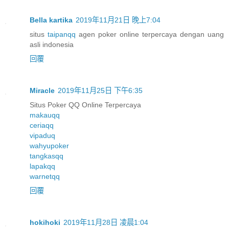
Bella kartika
2019年11月21日 晚上7:04
situs
taipanqq
agen poker online terpercaya dengan uang
asli indonesia
回覆
Miracle
2019年11月25日 下午6:35
Situs Poker QQ Online Terpercaya
makauqq
ceriaqq
vipaduq
wahyupoker
tangkasqq
lapakqq
warnetqq
回覆
hokihoki
2019年11月28日 凌晨1:04