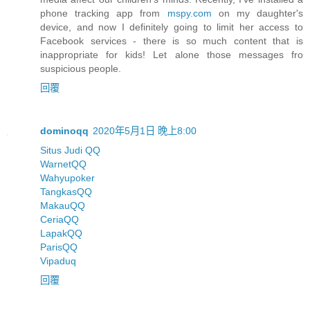
phone tracking app from
mspy.com
on my daughter's
device, and now I definitely going to limit her access to
Facebook services - there is so much content that is
inappropriate for kids! Let alone those messages fro
suspicious people.
回覆
dominoqq
2020年5月1日 晚上8:00
Situs Judi QQ
WarnetQQ
Wahyupoker
TangkasQQ
MakauQQ
CeriaQQ
LapakQQ
ParisQQ
Vipaduq
回覆