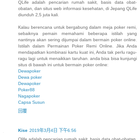
QLife adalah pencarian rumah sakit, basis data obat-
obatan, dan situs web informasi kesehatan, di Jepang QLife
diunduh 2,5 juta kali.
Kalau berencana untuk bergabung dalam meja poker remi,
sebaiknya pemain memahami beberapa istilah yang
nantinya akan sering dijumpai dalam bermain poker online.
Istilah dalam Permainan Poker Remi Online. Jika Anda
mendapatkan kombinasi kartu kuat ini, Anda tak perlu ragu-
ragu lagi untuk menaikkan taruhan. anda bisa bisa kunjungi
situs di bawah ini untuk bermain poker online:
Dewapoker
Dewa poker
Dewapoker
Poker88
Nagapoker
Capsa Susun
回覆
Kise
2019年3月4日 下午6:56
Qlife adalah pencarian rumah sakit, basis data obat-obatan,