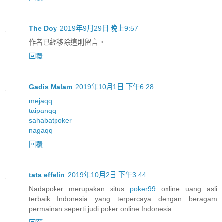
The Doy
2019年9月29日 晚上9:57
作者已經移除這則留言。
回覆
Gadis Malam
2019年10月1日 下午6:28
mejaqq
taipanqq
sahabatpoker
nagaqq
回覆
tata effelin
2019年10月2日 下午3:44
Nadapoker merupakan situs
poker99
online uang asli
terbaik Indonesia yang terpercaya dengan beragam
permainan seperti judi poker online Indonesia.