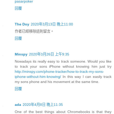
pasarpoker
回覆
The Doy
2020年3月13日 晚上11:00
作者已經移除這則留言。
回覆
Minspy
2020年3月26日 上午9:35
Nowadays its really easy to track someone. Would you like
to track your sons iPhone without knowing him just try
http://minspy.com/phone-tracker/how-to-track-my-sons-
iphone-without-him-knowing/
In this way I can easily track
my sons phone and his movement at the same time.
回覆
ada
2020年4月8日 晚上11:35
One of the best things about Chromebooks is that they