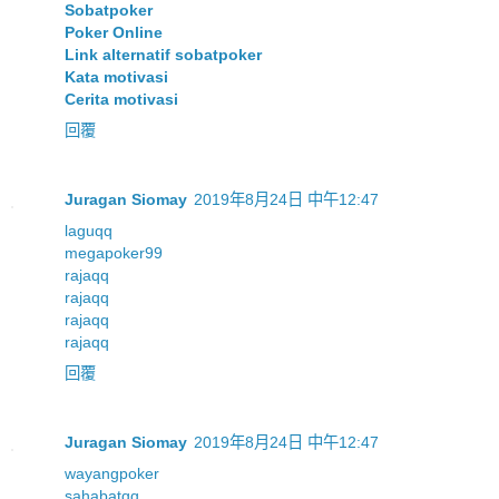
Sobatpoker
Poker Online
Link alternatif sobatpoker
Kata motivasi
Cerita motivasi
回覆
Juragan Siomay
2019年8月24日 中午12:47
laguqq
megapoker99
rajaqq
rajaqq
rajaqq
rajaqq
回覆
Juragan Siomay
2019年8月24日 中午12:47
wayangpoker
sahabatqq