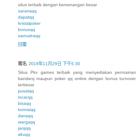
situs terbaik dengan kemenangan besar
saranaqq
dapatqq
kristalpoker
bonusqq
samudraqq
回覆
匿名
2019年11月29日 下午5:30
Situs Pkv games terbaik yang menyediakan permainan
bandarq maupun poker qq online dengan bonus turnover
terbesar
pusatqq
incarqq
bisaqq
komisiqq
danaqq
wargaqq
janjiqq
akuqq