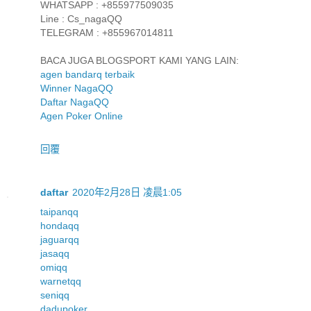
WHATSAPP : +855977509035
Line : Cs_nagaQQ
TELEGRAM : +855967014811
BACA JUGA BLOGSPORT KAMI YANG LAIN:
agen bandarq terbaik
Winner NagaQQ
Daftar NagaQQ
Agen Poker Online
回覆
daftar
2020年2月28日 凌晨1:05
taipanqq
hondaqq
jaguarqq
jasaqq
omiqq
warnetqq
seniqq
dadupoker