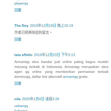
playerqq
回覆
The Doy
2019年12月19日 晚上10:19
作者已經移除這則留言。
回覆
tata effelin
2019年12月23日 下午3:13
Armaniqq situs bandar judi online paling bagus mudah
menang terbaik di Indonesia, Armaniqq merupakan situs
agen qq online yang memberikan permainan terbaik
dominoqq, daftar link alternatif
armaniqq
gratis.
回覆
nila
2020年1月4日 凌晨3:26
cebanqq
hebatqq