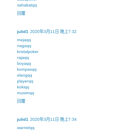
sahabatqq
回覆
julid1
2020年3月11日 晚上7:32
mejaqq
nagaqq
kristalpoker
rajaqq
boyaqq
kompasqq
elangqq
playerqq
kokiqq
musimqq
回覆
julid1
2020年3月11日 晚上7:34
warnetqq