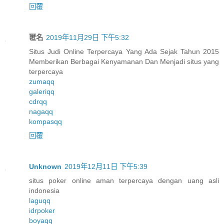
回覆
匿名
2019年11月29日 下午5:32
Situs Judi Online Terpercaya Yang Ada Sejak Tahun 2015
Memberikan Berbagai Kenyamanan Dan Menjadi situs yang
terpercaya
zumaqq
galeriqq
cdrqq
nagaqq
kompasqq
回覆
Unknown
2019年12月11日 下午5:39
situs poker online aman terpercaya dengan uang asli
indonesia
laguqq
idrpoker
boyaqq