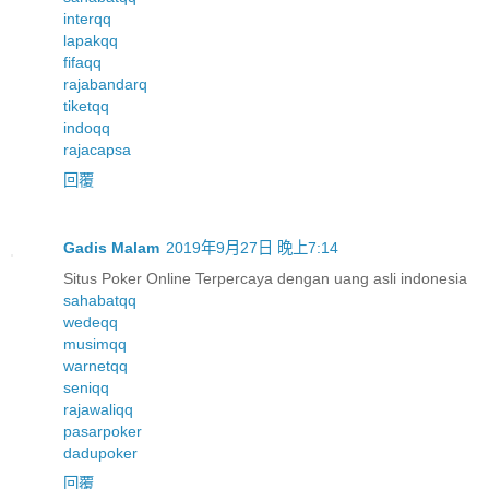
interqq
lapakqq
fifaqq
rajabandarq
tiketqq
indoqq
rajacapsa
回覆
Gadis Malam
2019年9月27日 晚上7:14
Situs Poker Online Terpercaya dengan uang asli indonesia
sahabatqq
wedeqq
musimqq
warnetqq
seniqq
rajawaliqq
pasarpoker
dadupoker
回覆