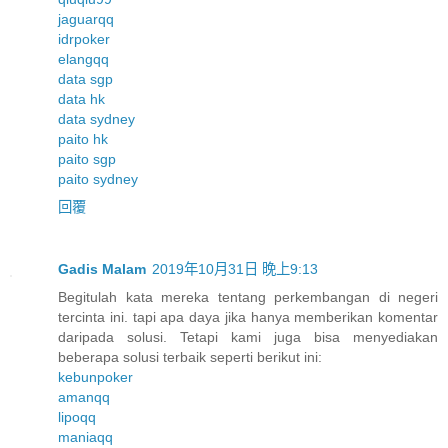
jaguarqq
idrpoker
elangqq
data sgp
data hk
data sydney
paito hk
paito sgp
paito sydney
回覆
Gadis Malam
2019年10月31日 晚上9:13
Begitulah kata mereka tentang perkembangan di negeri
tercinta ini. tapi apa daya jika hanya memberikan komentar
daripada solusi. Tetapi kami juga bisa menyediakan
beberapa solusi terbaik seperti berikut ini:
kebunpoker
amanqq
lipoqq
maniaqq