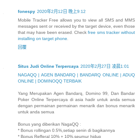
fonespy
2020年2月12日 晚上9:12
Mobile Tracker Free allows you to view all SMS and MMS
messages sent or received by the target device, even those
that may have been erased. Check
free sms tracker without
installing on target phone
.
回覆
Situs Judi Online Terpercaya
2020年2月27日 凌晨1:01
NAGAQQ | AGEN BANDARQ | BANDARQ ONLINE | ADUQ
ONLINE | DOMINOQQ TERBAIK
Yang Merupakan Agen Bandarq, Domino 99, Dan Bandar
Poker Online Terpercaya di asia hadir untuk anda semua
dengan permainan permainan menarik dan bonus menarik
untuk anda semua
Bonus yang diberikan NagaQQ :
* Bonus rollingan 0.5%,setiap senin di bagikannya
* Bonus Refferal 10% + 10%,seumur hidup