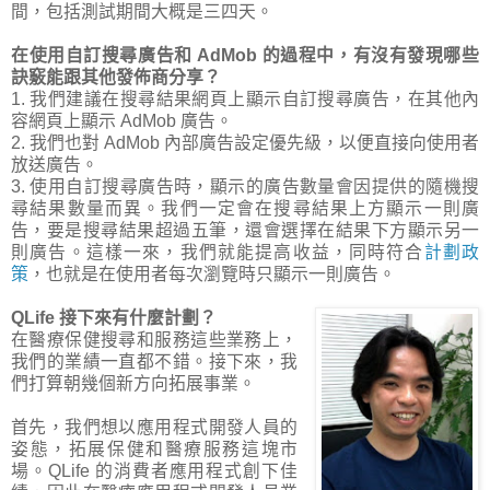
間，包括測試期間大概是三四天。
在使用自訂搜尋廣告和 AdMob 的過程中，有沒有發現哪些
訣竅能跟其他發佈商分享？
1. 我們建議在搜尋結果網頁上顯示自訂搜尋廣告，在其他內
容網頁上顯示 AdMob 廣告。
2. 我們也對 AdMob 內部廣告設定優先級，以便直接向使用者
放送廣告。
3. 使用自訂搜尋廣告時，顯示的廣告數量會因提供的隨機搜
尋結果數量而異。我們一定會在搜尋結果上方顯示一則廣
告，要是搜尋結果超過五筆，還會選擇在結果下方顯示另一
則廣告。這樣一來，我們就能提高收益，同時符合
計劃政
策
，也就是在使用者每次瀏覽時只顯示一則廣告。
QLife 接下來有什麼計劃？
在醫療保健搜尋和服務這些業務上，
我們的業績一直都不錯。接下來，我
們打算朝幾個新方向拓展事業。
首先，我們想以應用程式開發人員的
姿態，拓展保健和醫療服務這塊市
場。QLife 的消費者應用程式創下佳