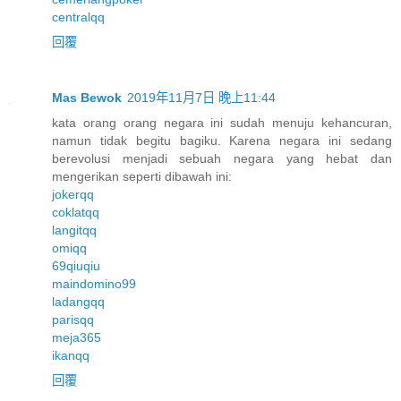
centralqq
回覆
Mas Bewok
2019年11月7日 晚上11:44
kata orang orang negara ini sudah menuju kehancuran,
namun tidak begitu bagiku. Karena negara ini sedang
berevolusi menjadi sebuah negara yang hebat dan
mengerikan seperti dibawah ini:
jokerqq
coklatqq
langitqq
omiqq
69qiuqiu
maindomino99
ladangqq
parisqq
meja365
ikanqq
回覆