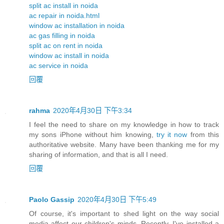
split ac install in noida
ac repair in noida.html
window ac installation in noida
ac gas filling in noida
split ac on rent in noida
window ac install in noida
ac service in noida
回覆
rahma
2020年4月30日 下午3:34
I feel the need to share on my knowledge in how to track
my sons iPhone without him knowing,
try it now
from this
authoritative website. Many have been thanking me for my
sharing of information, and that is all I need.
回覆
Paolo Gassip
2020年4月30日 下午5:49
Of course, it's important to shed light on the way social
media affect our children's minds. Recently, I've installed a