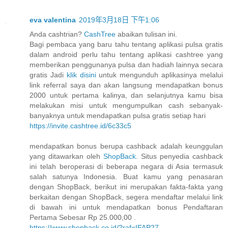
eva valentina
2019年3月18日 下午1:06
Anda cashtrian?
CashTree
abaikan tulisan ini.
Bagi pembaca yang baru tahu tentang aplikasi pulsa gratis
dalam android perlu tahu tentang aplikasi cashtree yang
memberikan penggunanya pulsa dan hadiah lainnya secara
gratis Jadi
klik disini
untuk mengunduh aplikasinya melalui
link referral saya dan akan langsung mendapatkan bonus
2000 untuk pertama kalinya, dan selanjutnya kamu bisa
melakukan misi untuk mengumpulkan cash sebanyak-
banyaknya untuk mendapatkan pulsa gratis setiap hari
https://invite.cashtree.id/6c33c5
mendapatkan bonus berupa cashback adalah keunggulan
yang ditawarkan oleh
ShopBack
. Situs penyedia cashback
ini telah beroperasi di beberapa negara di Asia termasuk
salah satunya Indonesia. Buat kamu yang penasaran
dengan ShopBack, berikut ini merupakan fakta-fakta yang
berkaitan dengan ShopBack, segera mendaftar melalui link
di bawah ini untuk mendapatkan bonus Pendaftaran
Pertama Sebesar Rp 25.000,00 .
https://www.shopback.co.id/?raf=IFAP27