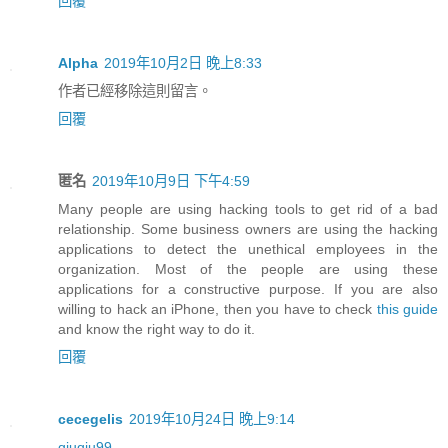
回覆
Alpha
2019年10月2日 晚上8:33
作者已經移除這則留言。
回覆
匿名
2019年10月9日 下午4:59
Many people are using hacking tools to get rid of a bad
relationship. Some business owners are using the hacking
applications to detect the unethical employees in the
organization. Most of the people are using these
applications for a constructive purpose. If you are also
willing to hack an iPhone, then you have to check
this guide
and know the right way to do it.
回覆
cecegelis
2019年10月24日 晚上9:14
qiuqiu99