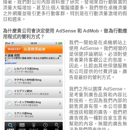
接著，我們對公司內部資料做了研究，發現來自行動裝置的
流量大幅增加，甚至比個人電腦還要多。我們想在桌機流量
之外網羅並吸引更多行動客群，特別是在行動流量激增的假
日和週末。
為什麼貴公司會決定使用 AdSense 和 AdMob，做為行動應
用程式的營利方式？
我們一開始是在桌機網站上
使用 AdSense。我們經營的
是保健評論網站，必須對使
用者秉持客觀公正的態度。
因此，比起由其他保健服務
和公司提供的付費評論，廣
告是最好的營利方式。
我們之所以選擇 AdSense，
是考量到廣告品質和內容比
對技術，也因為我們內部的
銷售資源有限。本公司很重
視放送相關的廣告，我們把
廣告視為一種對自家生意有
幫助的內容，無關的廣告無
法為我們帶來收益。