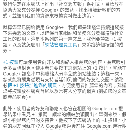
我們決定在本網誌上推出「社交週五報」系列文，目標放在
協助大家充分發揮 Google+ 的效益、找出接觸新客群的方
式，並運用我們的資源來根據資料做出決策。
就算您早已開始使用 Google+，我們還是建議您持續追蹤接
下來幾週的文章，以確保自家網站和業務充分發揮這項社交
工具的妙用。這是本系列的第一篇文章，我們要談談 +1 按
鈕，以及該怎麼用「
網站管理員工具
」來追蹤這個按鈕的成
效。
+1 按鈕
可讓使用者向好友和聯絡人推薦您的內容，為您吸引
更多目標對象。使用者只要按下您網站上的 +1 按鈕，就能在
Google+ 訊息串中與聯絡人分享您的網站連結；這樣一來，
您就能將觸角從現有支持者延伸到他們的好友社交圈。請務
必
把 +1 按鈕加進您的網頁
，方便使用者推薦您的內容；建議
您將按鈕放在網頁首尾以及常有人分享的網頁 (例如您的文章
或產品網頁)。
此外，使用者的好友和聯絡人也會在相關的 Google.com 搜
尋結果中看見 +1 推薦，讓您的網站脫穎而出。舉例來說，假
設小強是您內容的支持者，他按下了您網站上的 +1 按鈕。小
強的朋友阿蘇在登入 Google 帳戶後前往 Google.com 進行搜