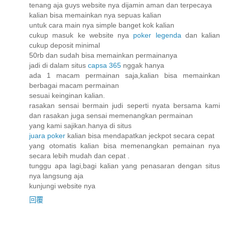
tenang aja guys website nya dijamin aman dan terpecaya
kalian bisa memainkan nya sepuas kalian
untuk cara main nya simple banget kok kalian
cukup masuk ke website nya
poker legenda
dan kalian
cukup deposit minimal
50rb dan sudah bisa memainkan permainanya
jadi di dalam situs
capsa 365
nggak hanya
ada 1 macam permainan saja,kalian bisa memainkan
berbagai macam permainan
sesuai keinginan kalian.
rasakan sensai bermain judi seperti nyata bersama kami
dan rasakan juga sensai memenangkan permainan
yang kami sajikan.hanya di situs
juara poker
kalian bisa mendapatkan jeckpot secara cepat
yang otomatis kalian bisa memenangkan pemainan nya
secara lebih mudah dan cepat .
tunggu apa lagi,bagi kalian yang penasaran dengan situs
nya langsung aja
kunjungi website nya
回覆