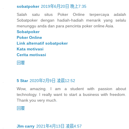
sobatpoker
2019年6月20日 晚上7:35
Salah satu situs Poker Online terpercaya adalah
Sobatpoker dengan hadiah-hadiah menarik yang selalu
menunggu anda dan para pencinta poker online Asia.
Sobatpoker
Poker Online
Link alternatif sobatpoker
Kata motivasi
Cerita motivasi
回覆
5 Star
2020年2月9日 凌晨12:52
Wow
,
amazing
.
I am a student with passion about
technology
.
I really want to start a business with freedom
.
Thank you very much
.
回覆
JIm carry
2021年4月13日 凌晨4:57