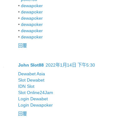
•
dewapoker
•
dewapoker
•
dewapoker
•
dewapoker
•
dewapoker
•
dewapoker
回覆
John Slot88
2022年1月14日 下午5:30
Dewabet Asia
Slot Dewabet
IDN Slot
Slot Online24Jam
Login Dewabet
Login Dewapoker
回覆