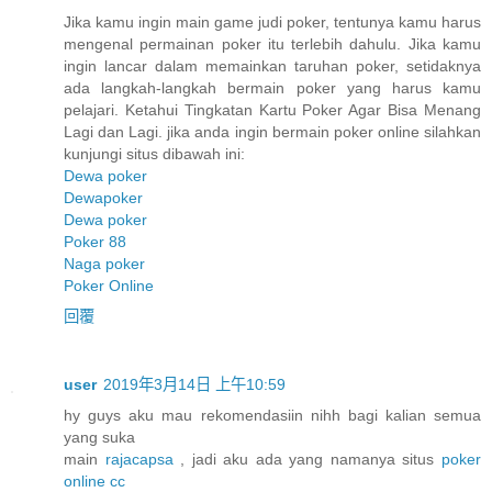
Jika kamu ingin main game judi poker, tentunya kamu harus
mengenal permainan poker itu terlebih dahulu. Jika kamu
ingin lancar dalam memainkan taruhan poker, setidaknya
ada langkah-langkah bermain poker yang harus kamu
pelajari. Ketahui Tingkatan Kartu Poker Agar Bisa Menang
Lagi dan Lagi. jika anda ingin bermain poker online silahkan
kunjungi situs dibawah ini:
Dewa poker
Dewapoker
Dewa poker
Poker 88
Naga poker
Poker Online
回覆
user
2019年3月14日 上午10:59
hy guys aku mau rekomendasiin nihh bagi kalian semua
yang suka
main
rajacapsa
, jadi aku ada yang namanya situs
poker
online cc