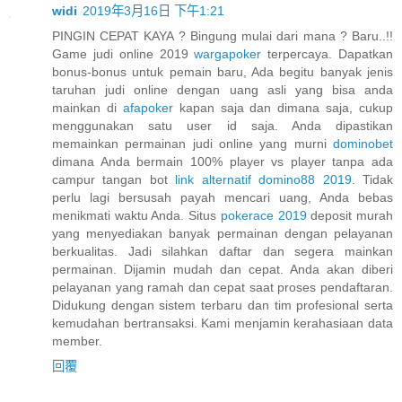
widi
2019年3月16日 下午1:21
PINGIN CEPAT KAYA ? Bingung mulai dari mana ? Baru..!!
Game judi online 2019
wargapoker
terpercaya. Dapatkan
bonus-bonus untuk pemain baru, Ada begitu banyak jenis
taruhan judi online dengan uang asli yang bisa anda
mainkan di
afapoker
kapan saja dan dimana saja, cukup
menggunakan satu user id saja. Anda dipastikan
memainkan permainan judi online yang murni
dominobet
dimana Anda bermain 100% player vs player tanpa ada
campur tangan bot
link alternatif domino88 2019
. Tidak
perlu lagi bersusah payah mencari uang, Anda bebas
menikmati waktu Anda. Situs
pokerace 2019
deposit murah
yang menyediakan banyak permainan dengan pelayanan
berkualitas. Jadi silahkan daftar dan segera mainkan
permainan. Dijamin mudah dan cepat. Anda akan diberi
pelayanan yang ramah dan cepat saat proses pendaftaran.
Didukung dengan sistem terbaru dan tim profesional serta
kemudahan bertransaksi. Kami menjamin kerahasiaan data
member.
回覆