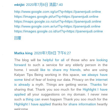
mktjkt
2020年7月8日 清晨7:40
http://www.google.com.sg/url?q=https://panenjudi.online
https://images.google.pt/url?q=https://panenjudi.online
https://maps.google.co.nz/url?q=https://panenjudi.online
http://www.google.com.ar/url?q=https://panenjudi.online
https://images.google.co.id/url?q=https://panenjudi.online
回覆
Matka king
2020年7月8日 下午6:27
The blog will be
helpful for all
of those who are
looking
forward
to such a service for any elderly person in the
home. I would
like to share my friends,
who are using
Kalyan Tips Being working in this space,
we always have
some
kind of fear of losing our data. Privacy on the
internet
is already
a myth. Things are getting worse.
Thanks
for
sharing that. Thank you soo much for the
Highlight I have
applied
all your suggestions on my domain. I never new
such a
thing can
even happen Thank you soo much for the
Highlight I have applied
thanks for
share information
heartly
welcome