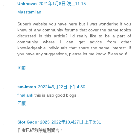
Unknown
2021年1月8日 晚上11:15
Masstamilan
Superb website you have here but I was wondering if you
knew of any community forums that cover the same topics
discussed in this article? I’d really like to be a part of
community where I can get advice from other
knowledgeable individuals that share the same interest. If
you have any suggestions, please let me know. Bless you!
回覆
sm-imran
2022年5月22日 下午4:30
final ank
this is also good blogs .
回覆
Slot Gacor 2023
2022年10月27日 上午8:31
作者已經移除這則留言。