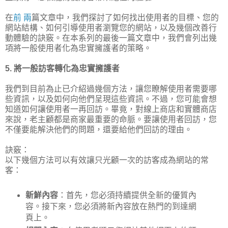
在
前
兩
篇文章中，我們探討了如何找出使用者的目標、您的
網站結構、如何引導使用者瀏覽您的網站，以及幾個改善行
動體驗的訣竅。在本系列的最後一篇文章中，我們會列出幾
項將一般使用者化為忠實擁護者的策略。
5. 將一般訪客轉化為忠實擁護者
我們到目前為止已介紹過幾個方法，讓您瞭解使用者需要哪
些資訊，以及如何向他們呈現這些資訊。不過，您可能會想
知道如何讓使用者一再回訪。畢竟，對線上商店和實體商店
來說，老主顧都是商家最重要的命脈。要讓使用者回訪，您
不僅要能解決他們的問題，還要給他們回訪的理由。
訣竅：
以下幾個方法可以有效讓只光顧一次的訪客成為網站的常
客：
新鮮內容
：首先，您必須持續提供全新的優質內
容。接下來，您必須將新內容放在熱門的到達網
頁上。