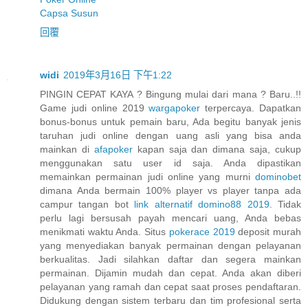
Capsa Susun
回覆
widi
2019年3月16日 下午1:22
PINGIN CEPAT KAYA ? Bingung mulai dari mana ? Baru..!!
Game judi online 2019
wargapoker
terpercaya. Dapatkan
bonus-bonus untuk pemain baru, Ada begitu banyak jenis
taruhan judi online dengan uang asli yang bisa anda
mainkan di
afapoker
kapan saja dan dimana saja, cukup
menggunakan satu user id saja. Anda dipastikan
memainkan permainan judi online yang murni
dominobet
dimana Anda bermain 100% player vs player tanpa ada
campur tangan bot
link alternatif domino88 2019
. Tidak
perlu lagi bersusah payah mencari uang, Anda bebas
menikmati waktu Anda. Situs
pokerace 2019
deposit murah
yang menyediakan banyak permainan dengan pelayanan
berkualitas. Jadi silahkan daftar dan segera mainkan
permainan. Dijamin mudah dan cepat. Anda akan diberi
pelayanan yang ramah dan cepat saat proses pendaftaran.
Didukung dengan sistem terbaru dan tim profesional serta