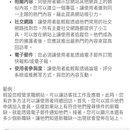
相關內容
：向使用者顯示您網站其他網頁上的類
似內容。您可以建立一個專區，讓使用者連到同
一主題的熱門內容，藉此提高網站吸引力。
社交網路
：讓使用者能輕鬆透過他們常用的社交
網路找到您。所有主要社交網路都提供了小工
具，可以放在網站上讓使用者追蹤您。他們成為
您的擁護者後，您應該推出最熱門的內容來提高
回訪率。
電子郵件
：您必須讓使用者能透過電子郵件訂閱
快報和/或電子報。
使用者參與度
：讓使用者能輕鬆透過論壇、評分
系統或推薦等方式，與您的內容互動。
範例：
假設您經營求職網站，可以讓訪客找工作及應徵。此時，您
有許多方法可以讓使用者持續回訪。首先，您可以提示他們
申請加入會員，這樣如果站上有符合他們搜尋條件的新職
缺，就能透過電子郵件通知他們。接著，您可以顯示本週有
多少個新職缺，讓他們知道新職缺一出現就會發佈在站上。