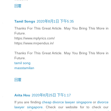
回覆
Tamil Songs
2020年8月1日 下午5:35
Thanks For This Great Article. May You Bring This More in
Future.
https://www.mplyrics.com/
https://www.mrpendus.in/
Thanks For This Great Article. May You Bring This More in
Future.
tamil song
masstamilan
回覆
Arita Hou
2020年8月25日 下午1:17
If you are finding
cheap divorce lawyer singapore
or
divorce
lawyer singapore
. Check our website for to check our