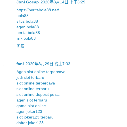
Joni Gocap
2020年3月14日 下午3:29
https://beritabola88.net/
bola88
situs bola88
agen bola88
berita bola88
link bola88
回覆
fani
2020年3月29日 晚上7:03
Agen slot online terpercaya
judi slot terbaru
slot online terpercaya
slot online terbaru
slot online deposit pulsa
agen slot terbaru
game slot online
agen joker123
slot joker123 terbaru
daftar joker123