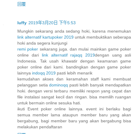
回覆
luffy
2019年3月20日 下午5:53
Mungkin sekarang anda sedang hoki, karena menemukan
link alternatif kartupoker 2019
untuk membuktikan seberapa
hoki anda segera kunjungi
remi poker
sekarang juga. dan mulai mainkan game poker
online dari
link alternatif rajaqq 2019
dengan uang asli
Indonesia. Tak usah khawatir dengan keamanan game
poker online dari kami. bandingkan dengan game poker
lainnya
indoqq 2019
pasti lebih menarik
kemudahan akses dan keramahan staff kami membuat
pelanggan setia
dominoqq
pasti lebih banyak mendapatkan
hoki. dengan versi terbaru memiliki respon yang cepat dan
file instalasi sangat kecil dan ringan. bisa memilih ruangan
untuk bermain online sesuka hati.
ikuti Event poker online lainnya. event ini berlaku bagi
semua member lama ataupun member baru yang akan
bergabung, bagi member baru yang akan bergabung bisa
melakukan pendaftaran