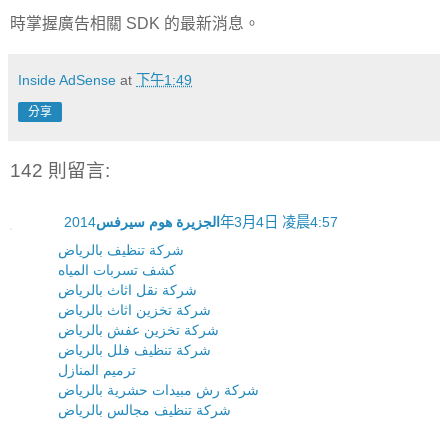
時掌握廣告相關 SDK 的最新消息。
Inside AdSense
at
下午1:49
分享
142 則留言:
الجزيرة هوم سيرفس
2014年3月4日 凌晨4:57
شركة تنظيف بالرياض
كشف تسربات المياه
شركة نقل اثاث بالرياض
شركة تخزين اثاث بالرياض
شركة تخزين عفش بالرياض
شركة تنظيف فلل بالرياض
ترميم المنازل
شركة رش مبيدات حشرية بالرياض
شركة تنظيف مجالس بالرياض