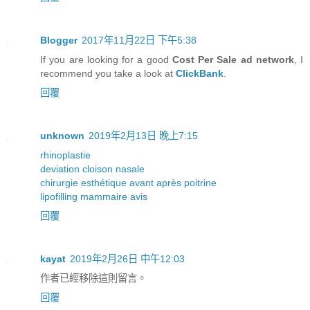
Blogger
2017年11月22日 下午5:38
If you are looking for a good
Cost Per Sale ad network
, I
recommend you take a look at
ClickBank
.
回覆
unknown
2019年2月13日 晚上7:15
rhinoplastie
deviation cloison nasale
chirurgie esthétique avant après poitrine
lipofilling mammaire avis
回覆
kayat
2019年2月26日 中午12:03
作者已經移除這則留言。
回覆