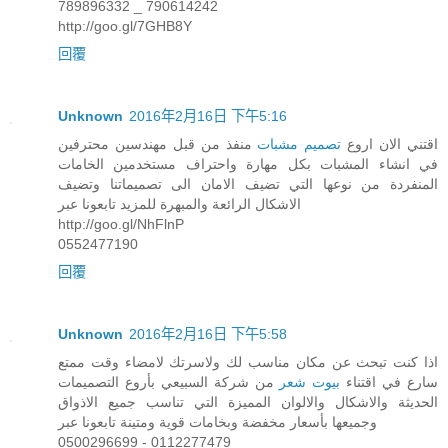
789896332 _ 790614242
http://goo.gl/7GHB8Y
回覆
Unknown
2016年2月16日 下午5:16
اقتني الان اروع
تصميم مشبات
منفذ من قبل مهندسين محترفين
في انشاء المشبات بكل مهارة واحتراف مستخدمين الخامات
المنفردة من نوعها التي تضيف الامان الى تصميماتنا وتضيف
الاشكال الرائعة والمبهرة للمزيد تابعونا عبر
http://goo.gl/NhFlnP
0552477190
回覆
Unknown
2016年2月16日 下午5:58
اذا كنت تبحث عن مكان مناسب لك ولاسرتك لامضاء وقت ممتع
سارع في اقتناء
بيوت شعر
من شركة السبيعي بأروع التصميمات
الحديثة والاشكال والالوان المميزة التي تناسب جميع الاذواق
وجميعها بأسعار مخفضة وبخامات قوية ومتينة تابعونا عبر
0500296699 - 0112277479