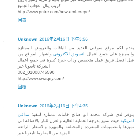
كريب ينال اعجاب الجميع
http://www.pntre.com/how-aml-crepe/
回覆
Unknown
2016年2月16日 下午3:56
يقدم لكم موقع سوقنى العديد من الباقات والعروض الممتازة
والمميزة على جميع اعمال
التسويق الاكتروني
واشهار المواقع من
قبل افضل فريق عمل متخصص وذات خبرة كبيرة في جميع اعمال
الشركة تابعونا عبر
002_01008745590
http://www.swaqny.com/
回覆
Unknown
2016年2月16日 下午4:35
يتوفر لدى شركة محمد ابو صالح خامات ممتازة لتنفيذ
مدافئ
امريكية
حيث تتميز بدرجة الحماية العالية والعزل للنار بالاضافة الى
تميزها بالتصميمات المنفردة والمختلفة والمبهرة والاسعار الرائعة
للمزيد من المعلوما تابعونا عبر