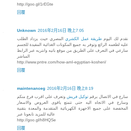
http://goo.gl/1rEGte
回覆
Unknown
2016年2月16日 晚上7:05
نقدم لك اليوم
طريقة عمل الكشري
المصري حيث يزداد الطلب
عليه لطعمه الرائع وتوفر به جميع المكونات الغذائية المفيدة للجسم
سارعي في التعرف على الطريق من موقع باتيه وانتريه عبر الرابط
المباشر
http://www.pntre.com/how-aml-egyptian-kosheri/
回覆
maintenanceg
2016年2月16日 晚上8:19
سارع في الاتصال برقم
توكيل فريش
وتعرف على اقرب فرع منكم
وسارع في الاتجاه اليه حتى تتمتع ياقوى العروض والاسعار
المخفضة على جميع الاجهزة الكهربائية المتقدمة والمعدة بتقنية
عالية للمزيد تابعونا عبر
http://goo.gl/h8HQSe
回覆