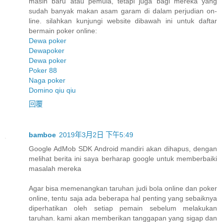
masih baru atau pemula, tetapi juga bagi mereka yang
sudah banyak makan asam garam di dalam perjudian on-
line. silahkan kunjungi website dibawah ini untuk daftar
bermain poker online:
Dewa poker
Dewapoker
Dewa poker
Poker 88
Naga poker
Domino qiu qiu
回覆
bamboe
2019年3月2日 下午5:49
Google AdMob SDK Android mandiri akan dihapus, dengan
melihat berita ini saya berharap google untuk memberbaiki
masalah mereka
Agar bisa memenangkan taruhan judi bola online dan poker
online, tentu saja ada beberapa hal penting yang sebaiknya
diperhatikan oleh setiap pemain sebelum melakukan
taruhan. kami akan memberikan tanggapan yang sigap dan