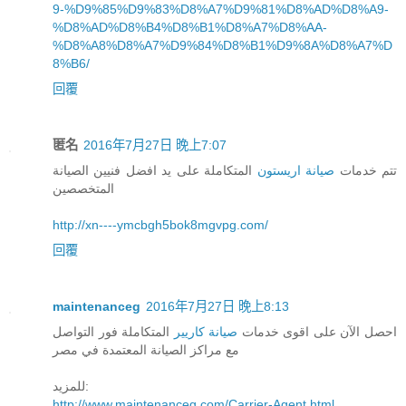
9-%D9%85%D9%83%D8%A7%D9%81%D8%AD%D8%A9-
%D8%AD%D8%B4%D8%B1%D8%A7%D8%AA-
%D8%A8%D8%A7%D9%84%D8%B1%D9%8A%D8%A7%D
8%B6/
回覆
匿名
2016年7月27日 晚上7:07
تتم خدمات
صيانة اريستون
المتكاملة على يد افضل فنيين الصيانة
المتخصصين
http://xn----ymcbgh5bok8mgvpg.com/
回覆
maintenanceg
2016年7月27日 晚上8:13
احصل الآن على اقوى خدمات
صيانة كاريير
المتكاملة فور التواصل
مع مراكز الصيانة المعتمدة في مصر
للمزيد:
http://www.maintenanceg.com/Carrier-Agent.html