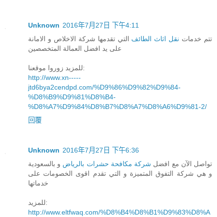
Unknown
2016年7月27日 下午4:11
تتم خدمات
نقل اثاث الطائف
التي تقدمها شركة الاخلاص و الامانة
على يد افضل العمالة المتخصصين
للمزيد زوروا موقعنا:
http://www.xn-----
jtd6bya2cendpd.com/%D9%86%D9%82%D9%84-
%D8%B9%D9%81%D8%B4-
%D8%A7%D9%84%D8%B7%D8%A7%D8%A6%D9%81-2/
回覆
Unknown
2016年7月27日 下午6:36
تواصل الآن مع افضل
شركة مكافحة حشرات بالرياض
و بالسعودية
و هي شركة التفوق المتميزة و التي تقدم اقوى الخصومات على
خدماتها
للمزيد:
http://www.eltfwaq.com/%D8%B4%D8%B1%D9%83%D8%A