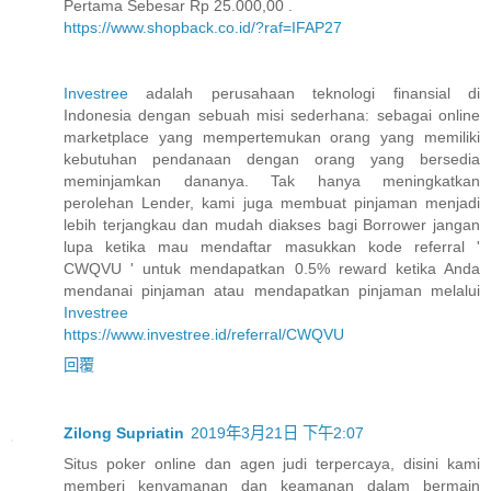
Pertama Sebesar Rp 25.000,00 .
https://www.shopback.co.id/?raf=IFAP27
Investree
adalah perusahaan teknologi finansial di
Indonesia dengan sebuah misi sederhana: sebagai online
marketplace yang mempertemukan orang yang memiliki
kebutuhan pendanaan dengan orang yang bersedia
meminjamkan dananya. Tak hanya meningkatkan
perolehan Lender, kami juga membuat pinjaman menjadi
lebih terjangkau dan mudah diakses bagi Borrower jangan
lupa ketika mau mendaftar masukkan kode referral '
CWQVU ' untuk mendapatkan 0.5% reward ketika Anda
mendanai pinjaman atau mendapatkan pinjaman melalui
Investree
https://www.investree.id/referral/CWQVU
回覆
Zilong Supriatin
2019年3月21日 下午2:07
Situs poker online dan agen judi terpercaya, disini kami
memberi kenyamanan dan keamanan dalam bermain