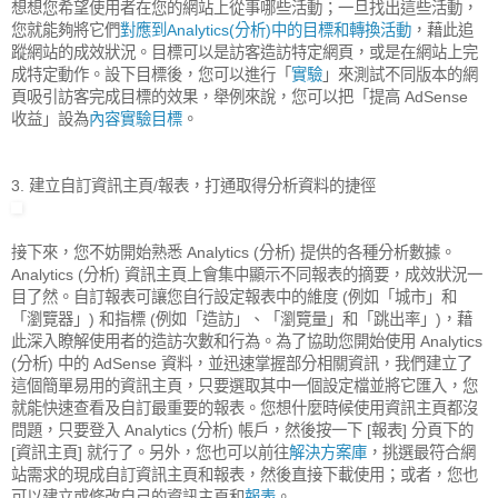
想想您希望使用者在您的網站上從事哪些活動；一旦找出這些活動，
您就能夠將它們
對應到Analytics(分析)中的目標和轉換活動
，藉此追
蹤網站的成效狀況。目標可以是訪客造訪特定網頁，或是在網站上完
成特定動作。設下目標後，您可以進行「
實驗
」來測試不同版本的網
頁吸引訪客完成目標的效果，舉例來說，您可以把「提高 AdSense
收益」設為
內容實驗目標
。
3. 建立自訂資訊主頁/報表，打通取得分析資料的捷徑
接下來，您不妨開始熟悉 Analytics (分析) 提供的各種分析數據。
Analytics (分析) 資訊主頁上會集中顯示不同報表的摘要，成效狀況一
目了然。自訂報表可讓您自行設定報表中的維度 (例如「城市」和
「瀏覽器」) 和指標 (例如「造訪」、「瀏覽量」和「跳出率」)，藉
此深入瞭解使用者的造訪次數和行為。為了協助您開始使用 Analytics
(分析) 中的 AdSense 資料，並迅速掌握部分相關資訊，我們建立了
這個簡單易用的資訊主頁，只要選取其中一個設定檔並將它匯入，您
就能快速查看及自訂最重要的報表。您想什麼時候使用資訊主頁都沒
問題，只要登入 Analytics (分析) 帳戶，然後按一下 [報表] 分頁下的
[資訊主頁] 就行了。另外，您也可以前往
解決方案庫
，挑選最符合網
站需求的現成自訂資訊主頁和報表，然後直接下載使用；或者，您也
可以建立或修改自己的資訊主頁和
報表
。