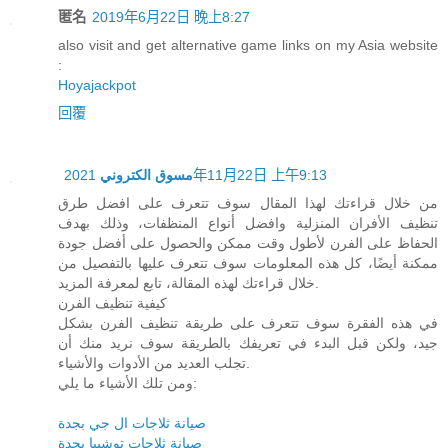
匿名
2019年6月22日 晚上8:27
also visit and get alternative game links on my Asia website
:
Hoyajackpot
回覆
مسوق الكتروني
2021年11月22日 上午9:13
من خلال قراءتك لهذا المقال سوف تتعرف على افضل طرق
تنظيف الأفران المنزلية وافضل أنواع المنظفات، وذلك بهدف
الحفاظ على الفرن لأطول وقت ممكن والحصول على أفضل جودة
ممكنة أيضًا، كل هذه المعلومات سوف تتعرف عليها بالتفصيل من
خلال قراءتك لهذه المقالة، تابع لمعرفة المزيد.
كيفية تنظيف الفرن
في هذه الفقرة سوف تتعرف على طريقة تنظيف الفرن بشكل
جيد، ولكن قبل البدء في تعريفك بالطريقة سوف نريد منك أن
تجلب العديد من الأدوات والأشياء.
ومن تلك الأشياء ما يلي:
صيانة ثلاجات ال جي بجدة
صيانة ثلاجات توشيبا بجدة