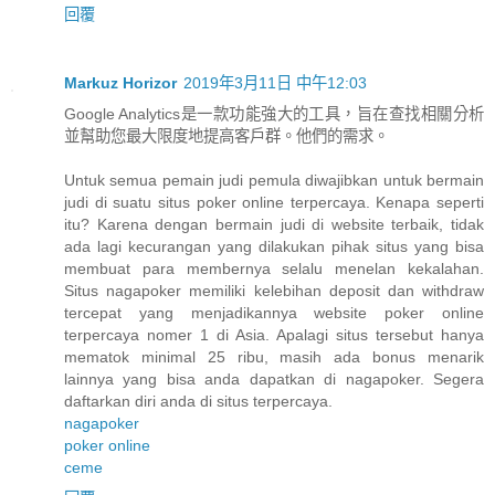
回覆
Markuz Horizor
2019年3月11日 中午12:03
Google Analytics是一款功能強大的工具，旨在查找相關分析
並幫助您最大限度地提高客戶群。他們的需求。
Untuk semua pemain judi pemula diwajibkan untuk bermain
judi di suatu situs poker online terpercaya. Kenapa seperti
itu? Karena dengan bermain judi di website terbaik, tidak
ada lagi kecurangan yang dilakukan pihak situs yang bisa
membuat para membernya selalu menelan kekalahan.
Situs nagapoker memiliki kelebihan deposit dan withdraw
tercepat yang menjadikannya website poker online
terpercaya nomer 1 di Asia. Apalagi situs tersebut hanya
mematok minimal 25 ribu, masih ada bonus menarik
lainnya yang bisa anda dapatkan di nagapoker. Segera
daftarkan diri anda di situs terpercaya.
nagapoker
poker online
ceme