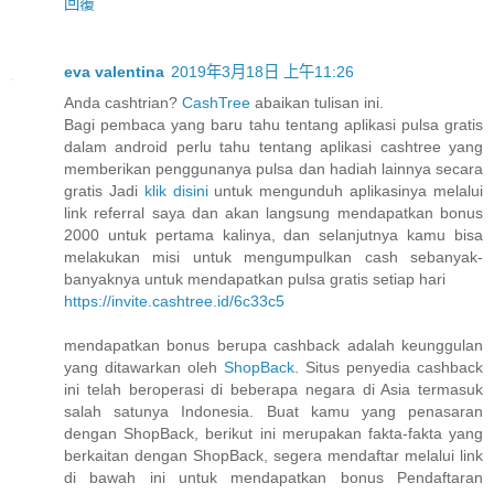
回覆
eva valentina
2019年3月18日 上午11:26
Anda cashtrian?
CashTree
abaikan tulisan ini.
Bagi pembaca yang baru tahu tentang aplikasi pulsa gratis
dalam android perlu tahu tentang aplikasi cashtree yang
memberikan penggunanya pulsa dan hadiah lainnya secara
gratis Jadi
klik disini
untuk mengunduh aplikasinya melalui
link referral saya dan akan langsung mendapatkan bonus
2000 untuk pertama kalinya, dan selanjutnya kamu bisa
melakukan misi untuk mengumpulkan cash sebanyak-
banyaknya untuk mendapatkan pulsa gratis setiap hari
https://invite.cashtree.id/6c33c5
mendapatkan bonus berupa cashback adalah keunggulan
yang ditawarkan oleh
ShopBack
. Situs penyedia cashback
ini telah beroperasi di beberapa negara di Asia termasuk
salah satunya Indonesia. Buat kamu yang penasaran
dengan ShopBack, berikut ini merupakan fakta-fakta yang
berkaitan dengan ShopBack, segera mendaftar melalui link
di bawah ini untuk mendapatkan bonus Pendaftaran