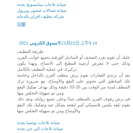
صيانة ثلاجات سامسونج بجدة
صيانة غسالات صحون ويربول
شركة تنظيف افران بالدمام
回覆
مسوق الكتروني
2021年11月22日 上午9:14
طريقة التنظيف
عليك أن تقوم بفرد الصحف أو المناديل الورقية بجميع جوانب الفرن
وذلك حتى لا تتعرض أرضية المطبخ إلى الاتساخ، وبهذا يكون
تركيزك في عملية التنظيف بالكامل.
بعد أن ترتدي القفازات تقوم برش منظف الفرن بالداخل وخاصة
تلك المناطق التي تحتوي على البقع والأوساخ، مع ضرورة ترك
المنظف لمدة من الوقت بين 25-33 دقيقة وذلك بهدف تفكيك البقع
ومن ثم سهولة التخلص منها.
قم برش رفوف الفرن بالمنظف جيدًا وعلى جميع زواياه، وبعد ذلك
تقوم بلفه بكيس بلاستيكي كبير لنقعه بشكل جيد وتفكيك تلك البقع
والأوساخ ومن ثم سهولة التخلص منها.
صيانة ثلاجات توشيبا بجدة
صيانة ثلاجات الي جي بجدة