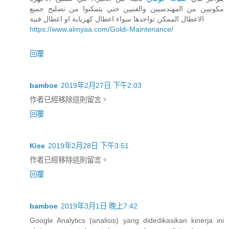
مكونيين من المهندسيين والفنيين حتي يتمكنوا من تصليح جميع
الاعطال الممكن تواجدها سواء اعطال كهرباية او اعطال فنية
https://www.almyaa.com/Goldi-Maintenance/
回覆
bamboe
2019年2月27日 下午2:03
作者已經移除這則留言。
回覆
Kise
2019年2月28日 下午3:51
作者已經移除這則留言。
回覆
bamboe
2019年3月1日 晚上7:42
Google Analytics (analisis) yang didedikasikan kinerja ini