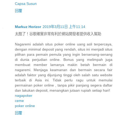
Capsa Susun
回覆
Markuz Horizor
2019年3月11日 上午11:14
太酷了！谷歌確實非常有利於網站開發者提供收入幫助
Nagaremi adalah situs poker online uang asli terpercaya,
dengan minimal deposit yang rendah, situs ini menjadi situs
pilihan para pemain pemula yang ingin bersenang-senang
di dunia perjudian online. Bonus yang melimpah juga
membuat member lamanya makin betah bermain di
nagaremi. Menjaga keamanan dan bermain secara fair
adalah faktor yang dijunjung tinggi oleh salah satu website
terbaik di Asia ini. Tidak perlu ragu untuk memulai
permainan poker online , tanpa pikir panjang segera daftar
dan lakukan deposit, menangkan jutaan rupiah setiap hari!
nagapoker
ceme
poker online
回覆