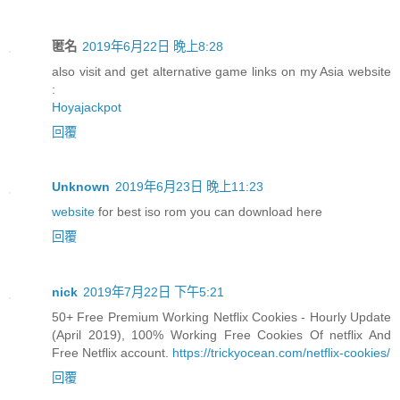
匿名
2019年6月22日 晚上8:28
also visit and get alternative game links on my Asia website
:
Hoyajackpot
回覆
Unknown
2019年6月23日 晚上11:23
website
for best iso rom you can download here
回覆
nick
2019年7月22日 下午5:21
50+ Free Premium Working Netflix Cookies - Hourly Update
(April 2019), 100% Working Free Cookies Of netflix And
Free Netflix account.
https://trickyocean.com/netflix-cookies/
回覆