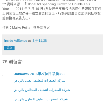
*** 資料來源：「Global Ad Spending Growth to Double This 
Year」，2014 年 7 月 19 日 (數位廣告支出包括透過付費媒體在任何
上網裝置上放送任一格式廣告的支出，行動網路廣告支出則包括多媒
體和搜尋廣告支出)

作者：Maiko Fujita - 多螢幕專家
Inside AdSense
at
上午11:38
分享
78 則留言:
Unknown
2015年2月8日 凌晨3:22
شركة الصفرات لتنظيف الفلل بالرياض
شركة الصفرات لتنظيف المجالس بالرياض
شركة الصفرات لتنظيف المنازل بالرياض