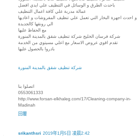
باحدث الطرق و الوسائل في التنظيف علي ايدي افضل
عمالة مدربة علي كافة اعمال التنظيف
و احدث اجهزة البخار التي تعمل علي تنظيف المفروشات و اعاديها
الي رونقها كالجديدة
مع الحفاظ عليها
شركة فرسان الخليج شركة تنظيف شقق بالمدينة المنورة
تقدم اقوي عروض الاسعار مع اعلي مسيتوي من الخدمة
بادروا بالحصول عليها
شركة تنظيف شقق بالمدينة المنورة
اتصلوا بنا
0553061333
http://www.forsan-elkhaleg.com/17/Cleaning-company-in-
Madinah
回覆
srikanthsri
2019年1月5日 凌晨2:42