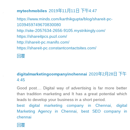
mytechmobiles
2019年11月11日 下午4:47
https://www.minds.com/karthikgupta/blog/shareit-pc-
1039459749670830080
http://site-2057634-2656-9105.mystrikingly.com/
https://shareitpcs.puzl.com/
http://shareit-pc.manifo.com/
https://shareit-pc.constantcontactsites.com/
回覆
digitalmarketingcompanyinchennai
2020年2月28日 下午
4:45
Good post.... Digital way of advertising is far more better
than tradition marketing and It has a great potential which
leads to develop your business in a short period.
best digital marketing company in Chennai
,
digital
Marketing Agency in Chennai
,
best SEO company in
chennai
回覆