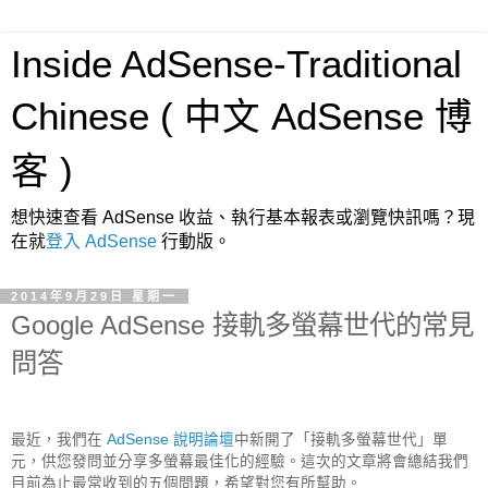
Inside AdSense-Traditional
Chinese ( 中文 AdSense 博
客 )
想快速查看 AdSense 收益、執行基本報表或瀏覽快訊嗎？現
在就
登入 AdSense
行動版。
2014年9月29日 星期一
Google AdSense 接軌多螢幕世代的常見
問答
最近，我們在 
AdSense 說明論壇
中新開了「接軌多螢幕世代」單
元，供您發問並分享多螢幕最佳化的經驗。這次的文章將會總結我們
目前為止最常收到的五個問題，希望對您有所幫助。
