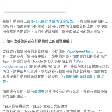
每個行動網頁上
最多可以放置 3 個內容廣告單元
，與電腦版網站的上
限相同。如果是更小的螢幕，請用心調整內容和廣告的比例，以便使
用者找到所需資訊。我們不建議把第一個畫面完全用來顯示廣告。

5. 如何改善使用者在行動網站上的瀏覽體驗？
要確認行動使用者的瀏覽體驗，不妨使用 
PageSpeed Insights
 工
具，或是參考「使用者體驗」一節中的建議。如需更詳細的技術操作
指示，建議您參考 Google 開發人員網站上的「
Web 
Fundamentals
」(網頁基礎指南) 資源，進一步瞭解如何最快顯示您的
內容、調整圖片和影片，以及改善行動使用者的瀏覽體驗。如果想要
查看優良行動網站設計實例，請參閱「
行動網站的設計原則」白皮
書
。

如果還有疑問，請前往
論壇
與其他發佈商進行交流，看看有哪些多螢
幕方面的訣竅。

* 目前僅提供英文、西班牙文和日文版論壇

** 資料來源：Google 內部資料 (請注意，實際結果可能會有出入)
