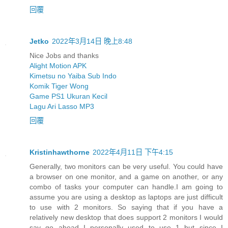
回覆
Jetko
2022年3月14日 晚上8:48
Nice Jobs and thanks
Alight Motion APK
Kimetsu no Yaiba Sub Indo
Komik Tiger Wong
Game PS1 Ukuran Kecil
Lagu Ari Lasso MP3
回覆
Kristinhawthorne
2022年4月11日 下午4:15
Generally, two monitors can be very useful. You could have
a browser on one monitor, and a game on another, or any
combo of tasks your computer can handle.I am going to
assume you are using a desktop as laptops are just difficult
to use with 2 monitors. So saying that if you have a
relatively new desktop that does support 2 monitors I would
say go ahead I personally used to use 1 but since I