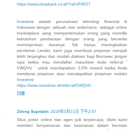
https://www.shopback.co.id/?raf=IFAP27
Investree
adalah perusahaan teknologi finansial di
Indonesia dengan sebuah misi sederhana: sebagai online
marketplace yang mempertemukan orang yang memiliki
kebutuhan pendanaan dengan orang yang bersedia
meminjamkan dananya. Tak hanya meningkatkan
perolehan Lender, kami juga membuat pinjaman menjadi
lebih terjangkau dan mudah diakses bagi Borrower jangan
lupa ketika mau mendaftar masukkan kode referral '
CWQVU ' untuk mendapatkan 0.5% reward ketika Anda
mendanai pinjaman atau mendapatkan pinjaman melalui
Investree
https://www.investree.id/referral/CWQVU
回覆
Zilong Supriatin
2019年3月21日 下午2:07
Situs poker online dan agen judi terpercaya, disini kami
memberi kenyamanan dan keamanan dalam bermain