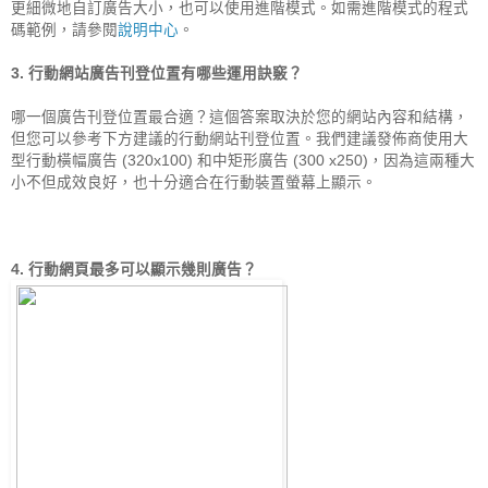
更細微地自訂廣告大小，也可以使用進階模式。如需進階模式的程式
碼範例，請參閱
說明中心
。

哪一個廣告刊登位置最合適？這個答案取決於您的網站內容和結構，
但您可以參考下方建議的行動網站刊登位置。我們建議發佈商使用大
型行動橫幅廣告 (320x100) 和中矩形廣告 (300 x250)，因為這兩種大
小不但成效良好，也十分適合在行動裝置螢幕上顯示。

4. 行動網頁最多可以顯示幾則廣告？