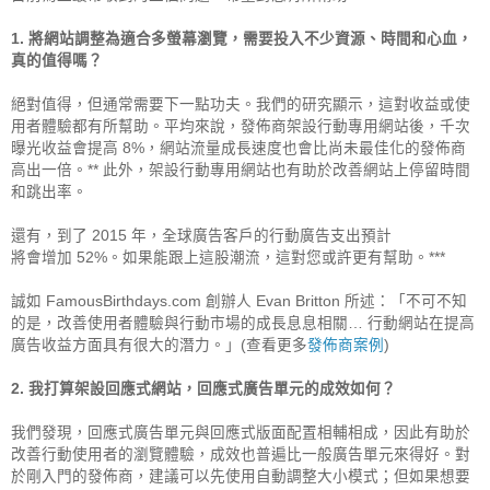
1. 將網站調整為適合多螢幕瀏覽，需要投入不少資源、時間和心血，
真的值得嗎？
絕對值得，但通常需要下一點功夫。我們的研究顯示，這對收益或使
用者體驗都有所幫助。平均來說，發佈商架設行動專用網站後，千次
曝光收益會提高 8%，網站流量成長速度也會比尚未最佳化的發佈商
高出一倍。** 此外，架設行動專用網站也有助於改善網站上停留時間
和跳出率。

還有，到了 2015 年，全球廣告客戶的行動廣告支出預計

將會增加 52%。如果能跟上這股潮流，這對您或許更有幫助。*** 

誠如 FamousBirthdays.com 創辦人 Evan Britton 所述：「不可不知
的是，改善使用者體驗與行動市場的成長息息相關… 行動網站在提高
廣告收益方面具有很大的潛力。」(查看更多
發佈商案例
)

2. 我打算架設回應式網站，回應式廣告單元的成效如何？
我們發現，回應式廣告單元與回應式版面配置相輔相成，因此有助於
改善行動使用者的瀏覽體驗，成效也普遍比一般廣告單元來得好。對
於剛入門的發佈商，建議可以先使用自動調整大小模式；但如果想要