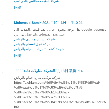
شركة تنظيف مجالس بالدوادمى
回覆
Mahmoud Samir
2021年10月6日 上午10:21
هل يوجد محتوى عربي لقد قمت بالتقديم الى google adsense
على هذه الصفحات ولم يصل لي الرد
شركة تسليك مجاري بالرياض
شركة عزل اسطح بالرياض
شركة كشف تسربات المياه بالرياض
回覆
2022年2月13日 凌晨1:14
شركة مقاولات عامة
شركة تركيب طارد حمام بالرياض
https://alehlam.com/%d8%b4%d8%b1%d9%83%d8%a9-
%d8%aa%d8%b1%d9%83%d9%8a%d8%a8-
%d8%b7%d8%a7%d8%b1%d8%af-
%d8%ad%d9%85%d8%a7%d9%85-
%d8%a8%d8%a7%d9%84%d8%b1%d9%8a%d8%a7%d8%
b6/