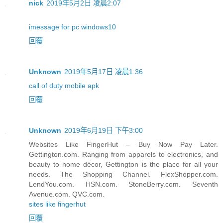
nick
2019年5月2日 凌晨2:07
imessage for pc windows10
回覆
Unknown
2019年5月17日 凌晨1:36
call of duty mobile apk
回覆
Unknown
2019年6月19日 下午3:00
Websites Like FingerHut – Buy Now Pay Later.
Gettington.com. Ranging from apparels to electronics, and
beauty to home décor, Gettington is the place for all your
needs. The Shopping Channel. FlexShopper.com.
LendYou.com. HSN.com. StoneBerry.com. Seventh
Avenue.com. QVC.com.
sites like fingerhut
回覆