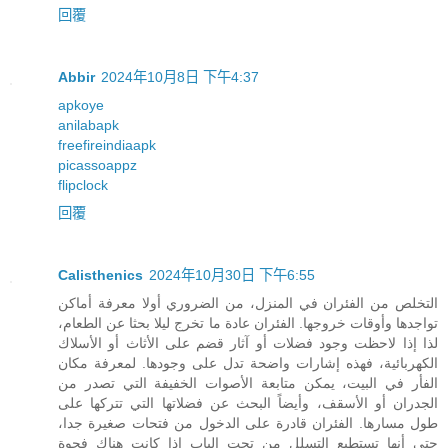
回覆
Abbir
2024年10月8日 下午4:37
apkoye
anilabapk
freefireindiaapk
picassoappz
flipclock
回覆
Calisthenics
2024年10月30日 下午6:55
التخلص من الفئران في المنزل، من الضروري أولا معرفة أماكن
تواجدها وأوقات خروجها. الفئران عادة ما تخرج ليلا بحثا عن الطعام،
لذا إذا لاحظت وجود فضلات أو آثار قضم على الأثاث أو الأسلاك
الكهربائية، فهذه إشارات واضحة تدل على وجودها. لمعرفة مكان
الفأر في البيت، يمكن متابعة الأصوات الخفيفة التي تصدر من
الجدران أو الأسقف، وأيضاً البحث عن فضلاتها التي تتركها على
طول مسارها. الفئران قادرة على الدخول من فتحات صغيرة جدا،
حتى أنها تستطيع التسلل من تحت الباب إذا كانت هناك فجوة