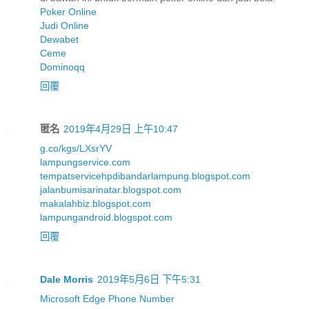
Poker Online
Judi Online
Dewabet
Ceme
Dominoqq
回覆
匿名
2019年4月29日 上午10:47
g.co/kgs/LXsrYV
lampungservice.com
tempatservicehpdibandarlampung.blogspot.com
jalanbumisarinatar.blogspot.com
makalahbiz.blogspot.com
lampungandroid.blogspot.com
回覆
Dale Morris
2019年5月6日 下午5:31
Microsoft Edge Phone Number