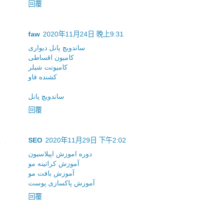
回覆
faw
2020年11月24日 晚上9:31
ساندویچ پانل دیواری
کامیون اقساطی
کامیونت شیلر
کشنده فاو
ساندویچ پانل
回覆
SEO
2020年11月29日 下午2:02
دوره اموزش اپیلاسیون
آموزش کراتینه مو
آموزش بافت مو
آموزش پاکسازی پوست
回覆