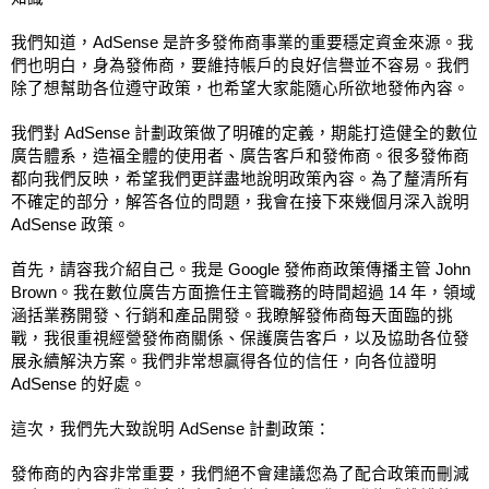
我們知道，AdSense 是許多發佈商事業的重要穩定資金來源。我
們也明白，身為發佈商，要維持帳戶的良好信譽並不容易。我們
除了想幫助各位遵守政策，也希望大家能隨心所欲地發佈內容。
我們對 AdSense 計劃政策做了明確的定義，期能打造健全的數位
廣告體系，造福全體的使用者、廣告客戶和發佈商。很多發佈商
都向我們反映，希望我們更詳盡地說明政策內容。為了釐清所有
不確定的部分，解答各位的問題，我會在接下來幾個月深入說明 
AdSense 政策。
首先，請容我介紹自己。我是 Google 發佈商政策傳播主管 John 
Brown。我在數位廣告方面擔任主管職務的時間超過 14 年，領域
涵括業務開發、行銷和產品開發。我瞭解發佈商每天面臨的挑
戰，我很重視經營發佈商關係、保護廣告客戶，以及協助各位發
展永續解決方案。我們非常想贏得各位的信任，向各位證明 
AdSense 的好處。
這次，我們先大致說明 AdSense 計劃政策：
發佈商的內容非常重要，我們絕不會建議您為了配合政策而刪減