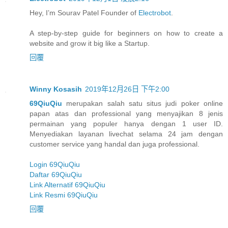
Hey, I’m Sourav Patel Founder of
Electrobot
.
A step-by-step guide for beginners on how to create a
website and grow it big like a Startup.
回覆
Winny Kosasih
2019年12月26日 下午2:00
69QiuQiu
merupakan salah satu situs judi poker online
papan atas dan professional yang menyajikan 8 jenis
permainan yang populer hanya dengan 1 user ID.
Menyediakan layanan livechat selama 24 jam dengan
customer service yang handal dan juga professional.
Login 69QiuQiu
Daftar 69QiuQiu
Link Alternatif 69QiuQiu
Link Resmi 69QiuQiu
回覆