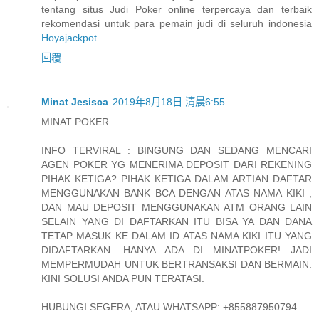
tentang situs Judi Poker online terpercaya dan terbaik
rekomendasi untuk para pemain judi di seluruh indonesia
Hoyajackpot
回覆
Minat Jesisca
2019年8月18日 清晨6:55
MINAT POKER
INFO TERVIRAL : BINGUNG DAN SEDANG MENCARI
AGEN POKER YG MENERIMA DEPOSIT DARI REKENING
PIHAK KETIGA? PIHAK KETIGA DALAM ARTIAN DAFTAR
MENGGUNAKAN BANK BCA DENGAN ATAS NAMA KIKI ,
DAN MAU DEPOSIT MENGGUNAKAN ATM ORANG LAIN
SELAIN YANG DI DAFTARKAN ITU BISA YA DAN DANA
TETAP MASUK KE DALAM ID ATAS NAMA KIKI ITU YANG
DIDAFTARKAN. HANYA ADA DI MINATPOKER! JADI
MEMPERMUDAH UNTUK BERTRANSAKSI DAN BERMAIN.
KINI SOLUSI ANDA PUN TERATASI.
HUBUNGI SEGERA, ATAU WHATSAPP: +855887950794