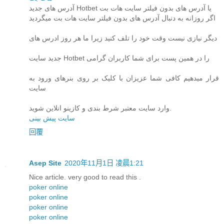
آدرس های جدید Hotbet یا آدرس های بدون فیلتر سایت هات بت
اگر روزانه به دنبال آدرس های بدون فیلتر سایت هات بت میگردید
دیگر نیازی نیست وقت خود را تلف کنید زیرا ما هر روز ادرس های
جدید سایت Hotbet را در همین پست برای شما کاربران گرامی
قرار میدهیم کافی شما عزیزان با کلیک بر روی بنرهای ورود به
سایت
وارد سایت معتبر شرط بندی و کازینو انلاین شوید.
سایت پیش بینی
回覆
Asep Site
2020年11月1日 凌晨1:21
Nice article. very good to read this .
poker online
poker online
poker online
poker online