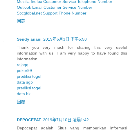
Mozilla firefox Customer Service Telephone Number
Outlook Email Customer Service Number
Sbcglobal.net Support Phone Number
回覆
Sendy ariani
2019年6月3日 下午5:58
Thank you very much for sharing this very useful
information with us, I am very happy to have found this
information.
rajaqq
poker99
prediksi togel
data sgp
prediksi togel
data hk
回覆
DEPOCEPAT
2019年7月10日 凌晨1:42
Depocepat adalah Situs yang memberikan informasi