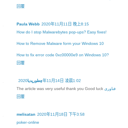
回覆
Paula Webb
2020年11月11日 晚上8:15
How do I stop Malwarebytes pop-ups? Easy fixes!
How to Remove Malware form your Windows 10
How to fix error code 0xc00000e9 on Windows 10?
回覆
2020年11月14日 凌晨1:02
چطورپدیا
فناوری
The article was very useful thank you Good luck
回覆
melisatan
2020年11月18日 下午3:58
poker-online