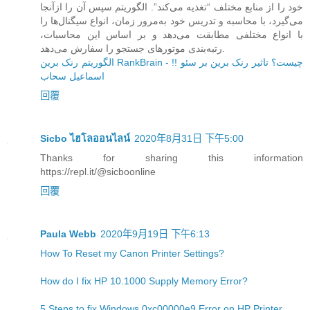
خود را از منابع مختلف “تغذیه می‌کند”. الگوریتم سپس آن را ازآنجا
می‌گیرد، با محاسبه و تدریس خود به‌مرور زمان، انواع سیگنال‌ها را
با انواع مختلفی مطابقت می‌دهد و بر اساس این محاسبات،
رتبه‌بندی موتورهای جستجو را سفارش می‌دهد.
الگوریتم رنک برین RankBrain چیست؟ تاثیر رنک برین بر سئو !! -
اسماعیل سحاب
回覆
Sicbo ไฮโลออนไลน์
2020年8月31日 下午5:00
Thanks for sharing this information
https://repl.it/@sicboonline
回覆
Paula Webb
2020年9月19日 下午6:13
How To Reset my Canon Printer Settings?
How do I fix HP 10.1000 Supply Memory Error?
5 Steps to fix Windows 0xc00000e9 Error on HP Printer