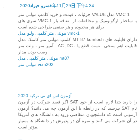
2020年11月29日 下午4:34
خسرو حیراد
جزئیات ، قیمت و خرید کلمپ مولتی متر VALUE مدل VMC-1
سری های VMC-1 با ساختار ارگونومیک و محافظت از اضافه بار
برای هر محدوده و هر صنفی طراحی شده است
مولتی متر کلمپی ولیو مدل vmc-1
کلمپ مولتی متر کامتک مدل MT 87 kumtech دارای قابلیت های
: آمپر متر ، ولت متر AC ,DC ، قابلیت اهم سنجی . تست قطع یا
وصب بودن مدار
مولتی متر کلمپی مدل mt87
مولتی متر vcm202
آزمون اس ای تی ترکیه 2020
اگر قصد شرکت در آزمون SAT را دارید بتدا لازم است از خود
بپرسید که در رابطه با این آزمون چه می دانید؟ آزمون SAT نام
آزمونی است که دانشجویان متقاضی ورود به دانشگاه های آمریکا
در آن شرکت می کنند و نمره آن در پذیرش در دانشگاه ها بسیار
مؤثر است.