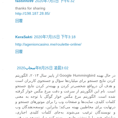
fastinfo99
2020年7月1日 下午6:32
thanks for sharing
http://198.187.28.85/
回覆
KeraSakti
2020年7月15日 下午3:18
http://agenioncasino.me/roulette-online/
回覆
2020年8月25日 凌晨3:02
سحاب
از پاییز سال ۲۰۱۳، الگوریتم Google Hummingbird در حال بهینه
کردن نتایج جستجو برای میلیاردها سؤال و جستجوی کاربران است
و هدف آن درواقع شخصی‌تر کردن و بهینه‌تر کردن نتایج جستجو
است. نام این الگوریتم از سرعت و دقت مرغ مگس خوار گرفته
شده است. الگوریتم مرغ مگس خوار گوگل با توجه به معنی
کلمات کلیدی، سایت‌ها و صفحات وب را برای موتورهای جستجو و
درنهایت برای مخاطبین بهینه می‌کند؛ بنابراین، توسعه‌دهندگان وب
و نویسندگان ترغیب می‌شوند به‌جای کلمات کلیدی اجباری،
سایتهای خود را با نوشتن طبیعی، بهینه کنند و از توسعه وب فنی