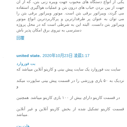
یکی از انواع دستگاه های محبوب جهت ویبره زنی بتن، که از آن
جهت از بین بردن حباب های درون بتن و عملیات هواگیری استفاده
می گردد، ویبراتور برقی بتن است. موتور ویبراتور برقی بتن را
می توان به عنوان پر طرفدارترین و پرکاربردترین انواع موتور
ویبراتور بتن دانست. البته این به شرطی است که در محل پروژه
دسترسی به نیروی برق امکان پذیر باش
回覆
united state.
2020年10月23日 凌晨1:17
بت فوروارد
سایت بت فوروارد یک سایت پیش بینی و کازینو آنلاین میباشد که
نزدیک به ۵۰ بازی ورزشی را در قسمت پیش بینی ساپورت میکند
و
در قسمت کازینو دارای بیش از ۱۰۰ بازی کازینو میباشد. همچنین
قسمت کازینو تشکیل شده از بخش کازینو آنلاین و غیر آنلاین
میباشد.
هات بت