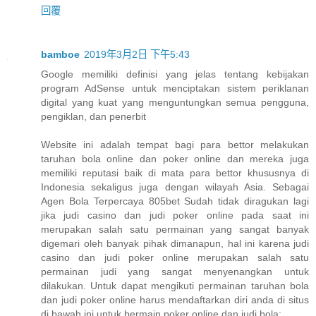
回覆
bamboe
2019年3月2日 下午5:43
Google memiliki definisi yang jelas tentang kebijakan
program AdSense untuk menciptakan sistem periklanan
digital yang kuat yang menguntungkan semua pengguna,
pengiklan, dan penerbit
Website ini adalah tempat bagi para bettor melakukan
taruhan bola online dan poker online dan mereka juga
memiliki reputasi baik di mata para bettor khususnya di
Indonesia sekaligus juga dengan wilayah Asia. Sebagai
Agen Bola Terpercaya 805bet Sudah tidak diragukan lagi
jika judi casino dan judi poker online pada saat ini
merupakan salah satu permainan yang sangat banyak
digemari oleh banyak pihak dimanapun, hal ini karena judi
casino dan judi poker online merupakan salah satu
permainan judi yang sangat menyenangkan untuk
dilakukan. Untuk dapat mengikuti permainan taruhan bola
dan judi poker online harus mendaftarkan diri anda di situs
di bawah ini untuk bermain poker online dan judi bola: