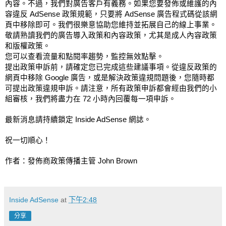
內容。不過，我們對廣告客戶有義務。如果您要發佈或維護的內
容違反 AdSense 政策規範，只要將 AdSense 廣告程式碼從該網
頁中移除即可。我們很樂意協助您維持並拓展自己的線上事業。
敬請熟讀我們的廣告導入政策和內容政策，尤其是成人內容政策
和版權政策。
您可以查看流量和點閱率趨勢，監控無效點擊。
提出政策申訴前，請確定您已完成這些建議事項。從違反政策的
網頁中移除 Google 廣告，或是解決政策違規問題後，您隨時都
可提出政策違規申訴。請注意，所有政策申訴都會經由我們的小
組審核，我們將盡力在 72 小時內回覆每一項申訴。
最新消息請持續鎖定 Inside AdSense 網誌。
祝一切順心！
作者：發佈商政策傳播主管 John Brown
Inside AdSense
at
下午2:48
分享