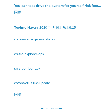
You can test-drive the system for yourself risk free...
回覆
Techno Nayan
2020年4月6日 晚上8:25
coronavirus-tips-and-tricks
es-file-explorer-apk
sms-bomber-apk
coronavirus live-update
回覆