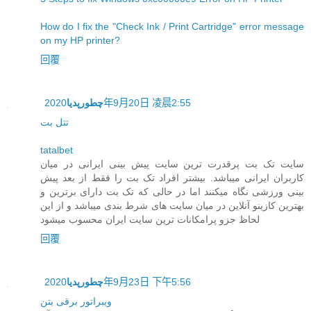
How do I fix the "Check Ink / Print Cartridge" error message
on my HP printer?
回覆
2020年9月20日 凌晨2:55
چطورپدیا
تتل بت
tatalbet
سایت تک بت پرقدرت ترین سایت پیش بینی ایرانی در میان
کاربران ایرانی میباشد. بیشتر افراد تک بت را فقط از بعد پیش
بینی ورزشی نگاه میکنند اما در حالی که تک بت دارای برترین و
بهترین کازینو آنلاین در میان سایت های شرط بندی میباشد و از این
لحاظ جزو پرامکانات ترین سایت ایران محسوب میشود
回覆
2020年9月23日 下午5:56
چطورپدیا
ویبراتور برقی بتن