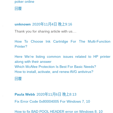
poker online
回覆
unknown
2020年11月4日 晚上9:16
Thank you for sharing article with us....
How To Choose Ink Cartridge For The Multi-Function
Printer?
Here We’re listing common issues related to HP printer
along with their answer
Which McAfee Protection Is Best For Basic Needs?
How to install, activate, and renew AVG antivirus?
回覆
Paula Webb
2020年11月6日 晚上8:13
Fix Error Code 0x80004005 For Windows 7, 10
How to fix BAD POOL HEADER error on Windows 8, 10