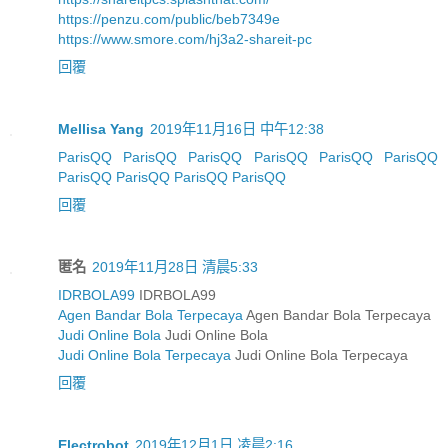
https://penzu.com/public/beb7349e
https://www.smore.com/hj3a2-shareit-pc
回覆
Mellisa Yang
2019年11月16日 中午12:38
ParisQQ
ParisQQ
ParisQQ
ParisQQ
ParisQQ
ParisQQ
ParisQQ
ParisQQ
ParisQQ
ParisQQ
回覆
匿名
2019年11月28日 清晨5:33
IDRBOLA99
IDRBOLA99
Agen Bandar Bola Terpecaya
Agen Bandar Bola Terpecaya
Judi Online Bola
Judi Online Bola
Judi Online Bola Terpecaya
Judi Online Bola Terpecaya
回覆
Electrobot
2019年12月1日 凌晨2:16