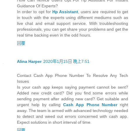
How Can Novice Users Opt For Hp Assistant For Instant
Guidance Of Experts?
In order to opt for
Hp Assistant
, users are required to get
in touch with the experts using different mediums such as
live chat and email support service. With troubleshooting
professionals, you can get share your problems and get the
real time backing even in the odd hours.
回覆
Alina Harper
2020年1月15日 晚上7:51
Contact Cash App Phone Number To Resolve Any Tech
Issues
Is your cash app keeps saying payment cannot be sent?
Added new credit card? Did you find some errors while
sending payment after adding new card? Get suitable and
urgent help by calling
Cash App Phone Number
right
away. The team is armed with advanced technology needed
to detect and weed out errors concerned with cash app.
Expect solutions in short interval of time.
回覆