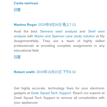
Cerita motivasi
回覆
Martina Roger
2019年9月26日 晚上7:12
Avail the best
Siemens swot analysis
and
Shell swot
analysis
with
Marks and Spencer case study solution
at My
AssignmentHelp. They are a team of highly skilled
professionals at providing complete assignments in any
educational field.
回覆
Robert smith
2019年10月15日 下午6:32
Get highly accurate, technology fixes for your electronic
gadgets at
Geek Squad Tech Support
. Reach our experts at
Geek Squad Tech Support to remove all complexities with
your appliances.