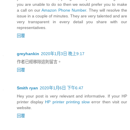
you are unable to do so then we would prefer you to make
a call on our
Amazon Phone Number
. They will resolve the
issue in a couple of minutes. They are very talented and are
very transparent in every detail you share with our
representatives.
回覆
greyhankin
2020年1月3日 晚上9:17
作者已經移除這則留言。
回覆
Smith ryan
2020年1月6日 下午6:47
Hey your post is very relevant and informative. If your HP
printer display
HP printer printing slow
error then visit our
website.
回覆