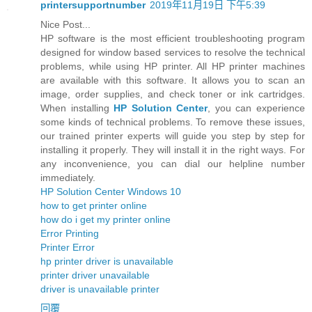
printersupportnumber
2019年11月19日 下午5:39
Nice Post...
HP software is the most efficient troubleshooting program
designed for window based services to resolve the technical
problems, while using HP printer. All HP printer machines
are available with this software. It allows you to scan an
image, order supplies, and check toner or ink cartridges.
When installing
HP Solution Center
, you can experience
some kinds of technical problems. To remove these issues,
our trained printer experts will guide you step by step for
installing it properly. They will install it in the right ways. For
any inconvenience, you can dial our helpline number
immediately.
HP Solution Center Windows 10
how to get printer online
how do i get my printer online
Error Printing
Printer Error
hp printer driver is unavailable
printer driver unavailable
driver is unavailable printer
回覆