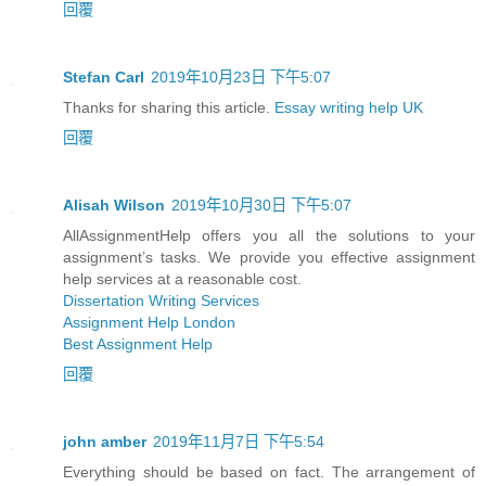
回覆
Stefan Carl
2019年10月23日 下午5:07
Thanks for sharing this article.
Essay writing help UK
回覆
Alisah Wilson
2019年10月30日 下午5:07
AllAssignmentHelp offers you all the solutions to your
assignment’s tasks. We provide you effective assignment
help services at a reasonable cost.
Dissertation Writing Services
Assignment Help London
Best Assignment Help
回覆
john amber
2019年11月7日 下午5:54
Everything should be based on fact. The arrangement of