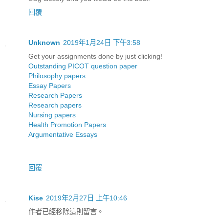
回覆
Unknown
2019年1月24日 下午3:58
Get your assignments done by just clicking!
Outstanding PICOT question paper
Philosophy papers
Essay Papers
Research Papers
Research papers
Nursing papers
Health Promotion Papers
Argumentative Essays
回覆
Kise
2019年2月27日 上午10:46
作者已經移除這則留言。