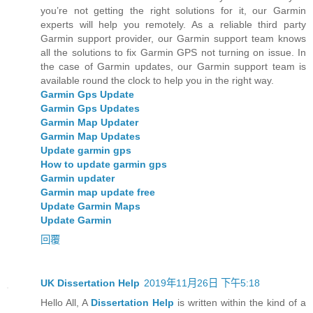
you’re not getting the right solutions for it, our Garmin
experts will help you remotely. As a reliable third party
Garmin support provider, our Garmin support team knows
all the solutions to fix Garmin GPS not turning on issue. In
the case of Garmin updates, our Garmin support team is
available round the clock to help you in the right way.
Garmin Gps Update
Garmin Gps Updates
Garmin Map Updater
Garmin Map Updates
Update garmin gps
How to update garmin gps
Garmin updater
Garmin map update free
Update Garmin Maps
Update Garmin
回覆
UK Dissertation Help
2019年11月26日 下午5:18
Hello All, A
Dissertation Help
is written within the kind of a