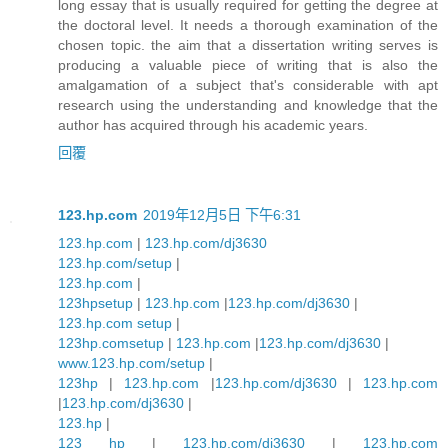
long essay that is usually required for getting the degree at
the doctoral level. It needs a thorough examination of the
chosen topic. the aim that a dissertation writing serves is
producing a valuable piece of writing that is also the
amalgamation of a subject that's considerable with apt
research using the understanding and knowledge that the
author has acquired through his academic years.
回覆
123.hp.com
2019年12月5日 下午6:31
123.hp.com
|
123.hp.com/dj3630
123.hp.com/setup
|
123.hp.com
|
123hpsetup
|
123.hp.com
|
123.hp.com/dj3630
|
123.hp.com setup
|
123hp.comsetup
|
123.hp.com
|
123.hp.com/dj3630
|
www.123.hp.com/setup
|
123hp
|
123.hp.com
|
123.hp.com/dj3630
|
123.hp.com
|
123.hp.com/dj3630
|
123.hp
|
123 hp
|
123.hp.com/dj3630
|
123.hp.com