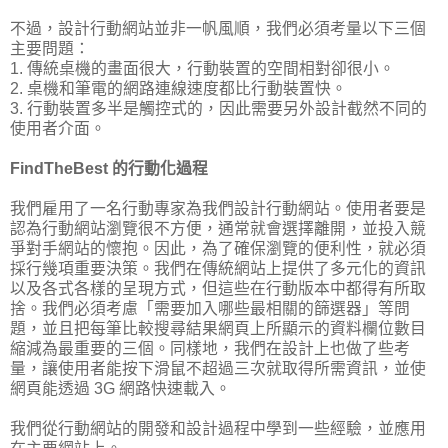
不過，設計行動網站並非一帆風順，我們必須考量以下三個
主要問題：
1. 傳統桌機的畫面很大，行動裝置的空間相對卻很小。
2. 桌機和筆電的網路連線速度都比行動裝置快。
3. 行動裝置多半是觸控式的，因此需要另外設計截然不同的
使用者介面。
FindTheBest 的行動化過程
我們雇用了一名行動專家為我們設計行動網站。使用者要是
認為行動網站瀏覽很不方便，通常就會選擇離開，並投入競
爭對手網站的懷抱。因此，為了確保瀏覽的便利性，就必須
採行幾項重要決策。我們在傳統網站上提供了多元化的資訊
以及各式各樣的呈現方式，但這些在行動版本中都得有所取
捨。我們必須考慮「需要加入哪些最相關的篩選器」等問
題，並且把每筆比較搜尋結果網頁上所顯示的資料欄位數目
縮減為最重要的三個。同樣地，我們在設計上也做了些考
量，讓使用者能按下滑鼠不超過三次就取得所需資訊，並使
網頁能透過 3G 網路快速載入。
我們從行動網站的開發和設計過程中學到一些經驗，並應用