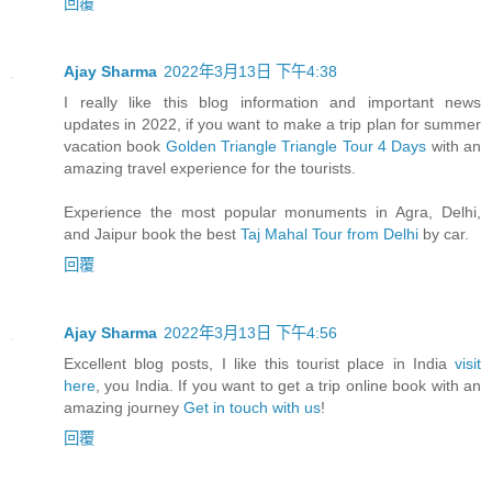
回覆
Ajay Sharma
2022年3月13日 下午4:38
I really like this blog information and important news
updates in 2022, if you want to make a trip plan for summer
vacation book
Golden Triangle Triangle Tour 4 Days
with an
amazing travel experience for the tourists.
Experience the most popular monuments in Agra, Delhi,
and Jaipur book the best
Taj Mahal Tour from Delhi
by car.
回覆
Ajay Sharma
2022年3月13日 下午4:56
Excellent blog posts, I like this tourist place in India
visit
here
, you India. If you want to get a trip online book with an
amazing journey
Get in touch with us
!
回覆