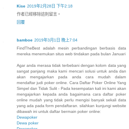
Kise
2019年2月28日 下午2:18
作者已經移除這則留言。
回覆
bamboe
2019年3月1日 晚上7:04
FindTheBest adalah mesin perbandingan berbasis data
mereka menemukan situs web tindakan pada bulan Januari
Agar anda merasa tidak terbebani dengan kolom data yang
sangat panjang maka kami mencari solusi untuk anda dan
akan mengajarkan pada anda cara mudah dalam
mendaftar judi poker online. Cara Daftar Poker Online Yang
Simpel dan Tidak Sulit - Pada kesempatan kali ini kami akan
mengajarkan kepada anda bagaimana cara daftar poker
online mudah yang tidak perlu mengisi banyak sekali data
yang ada pada form pendaftaran. silahkan kunjungi website
dibawah ini untuk daftar bermain poker online:
Dewapoker
Dewa poker
Dewapoker