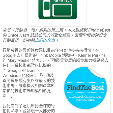
這是「行動週一報」系列的第二篇，本文邀請到 FindtheBest
的 Grace Nasri 談談公司的行動化經驗。若要瞭解如何設定
行動目標，請參閱
上週的文章
。
行動裝置的興起速度遠比目前任何其他技術來得快。在
Google 去年舉辦的 Think Mobile 活動中，Kleiner Perkins
的 Mary Meeker 曾表示，行動裝置發展的腳步和
力道是過去
任何一種技術都難以比擬的；
而 Google 的 Dennis
Woodside 也預言：「行動裝
置將會形成有史以來最大的技
術市場，讓桌機及相關產業所
累積的技術市場規模相形見
絀。」
我們看到了這股席捲全球的行
動化熱潮，並發現一大部分的