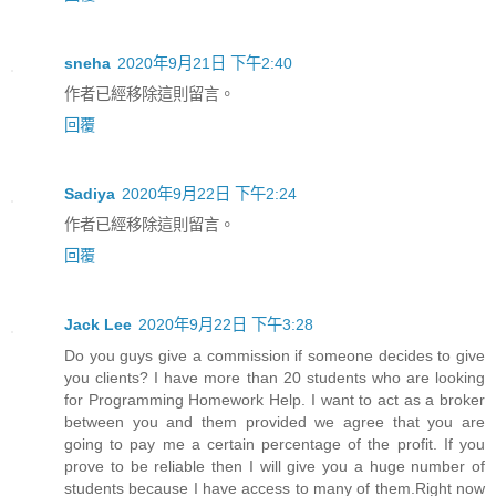
sneha
2020年9月21日 下午2:40
作者已經移除這則留言。
回覆
Sadiya
2020年9月22日 下午2:24
作者已經移除這則留言。
回覆
Jack Lee
2020年9月22日 下午3:28
Do you guys give a commission if someone decides to give
you clients? I have more than 20 students who are looking
for
Programming Homework Help
. I want to act as a broker
between you and them provided we agree that you are
going to pay me a certain percentage of the profit. If you
prove to be reliable then I will give you a huge number of
students because I have access to many of them.Right now