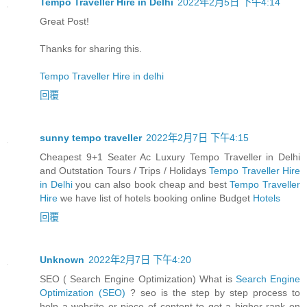
Tempo Traveller Hire in Delhi
2022年2月5日 下午4:14
Great Post!
Thanks for sharing this.
Tempo Traveller Hire in delhi
回覆
sunny tempo traveller
2022年2月7日 下午4:15
Cheapest 9+1 Seater Ac Luxury Tempo Traveller in Delhi
and Outstation Tours / Trips / Holidays
Tempo Traveller Hire
in Delhi
you can also book cheap and best
Tempo Traveller
Hire
we have list of hotels booking online Budget
Hotels
回覆
Unknown
2022年2月7日 下午4:20
SEO ( Search Engine Optimization) What is
Search Engine
Optimization (SEO)
? seo is the step by step process to
help a website or piece of content to get a higher rank on