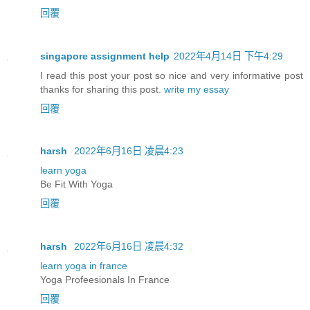
回覆
singapore assignment help
2022年4月14日 下午4:29
I read this post your post so nice and very informative post
thanks for sharing this post.
write my essay
回覆
harsh
2022年6月16日 凌晨4:23
learn yoga
Be Fit With Yoga
回覆
harsh
2022年6月16日 凌晨4:32
learn yoga in france
Yoga Profeesionals In France
回覆