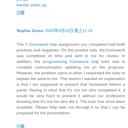
bandar poker qq
回覆
Sophia Jones
2020年9月10日 晚上11:24
The
C homework help
assignment you completed had both
positives and negatives. On the positive side, the homework
was completed on time and sent to me for review. In
addition, the
programming homework help
tutor was in
constant communication updating me on the progress.
However, the problem came in when I requested the tutor to
explain the work to me. The reason I wanted an explanation
is that I am supposed to present that homework before a
panel. Having in mind that it’s not me who completed it, it
would be very hard to present it without our professors
knowing that it’s not me who did it. The tutor has since been
available. Please help take me through it so that I can be
prepared for the presentation.
回覆