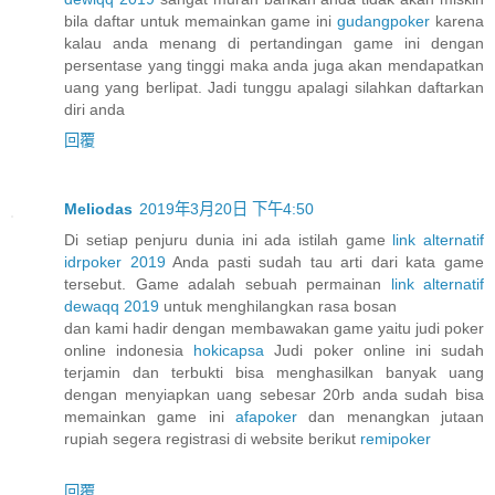
bila daftar untuk memainkan game ini
gudangpoker
karena
kalau anda menang di pertandingan game ini dengan
persentase yang tinggi maka anda juga akan mendapatkan
uang yang berlipat. Jadi tunggu apalagi silahkan daftarkan
diri anda
回覆
Meliodas
2019年3月20日 下午4:50
Di setiap penjuru dunia ini ada istilah game
link alternatif
idrpoker 2019
Anda pasti sudah tau arti dari kata game
tersebut. Game adalah sebuah permainan
link alternatif
dewaqq 2019
untuk menghilangkan rasa bosan
dan kami hadir dengan membawakan game yaitu judi poker
online indonesia
hokicapsa
Judi poker online ini sudah
terjamin dan terbukti bisa menghasilkan banyak uang
dengan menyiapkan uang sebesar 20rb anda sudah bisa
memainkan game ini
afapoker
dan menangkan jutaan
rupiah segera registrasi di website berikut
remipoker
回覆