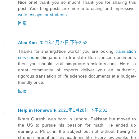
Nice one! thank you so much! Thank you for sharing this
post. Your blog posts are more interesting and impressive.
write essays for students
回覆
Alex Kim
2021年1月27日 下午2:52
Thanks for sharing.Nice work.If you are looking
translation
services
in Singapore to translate life sciences documents
then you should visit singaporetranslators.com .Here, a
great community of experts deliver you an authentic,
rigorous translation of life sciences documents at a budget-
friendly price.
回覆
Help in Homework
2021年1月28日 下午5:31
Ikram Qureshi was born in Lahore, Pakistan but moved to
the US to pursue his passion for math. He ended up
earning a Ph.D. in the subject but not without having to
struggle throughout his academic life. Every few weeks, he