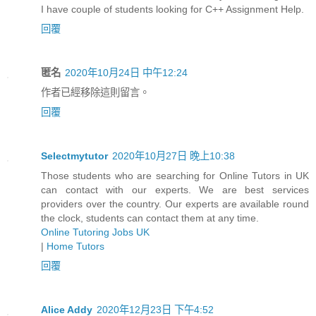
I have couple of students looking for
C++ Assignment Help
.
回覆
匿名
2020年10月24日 中午12:24
作者已經移除這則留言。
回覆
Selectmytutor
2020年10月27日 晚上10:38
Those students who are searching for Online Tutors in UK
can contact with our experts. We are best services
providers over the country. Our experts are available round
the clock, students can contact them at any time.
Online Tutoring Jobs UK
|
Home Tutors
回覆
Alice Addy
2020年12月23日 下午4:52