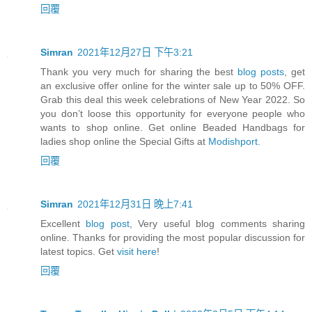
回覆
Simran
2021年12月27日 下午3:21
Thank you very much for sharing the best
blog posts
, get
an exclusive offer online for the winter sale up to 50% OFF.
Grab this deal this week celebrations of New Year 2022. So
you don’t loose this opportunity for everyone people who
wants to shop online. Get online Beaded Handbags for
ladies shop online the Special Gifts at
Modishport
.
回覆
Simran
2021年12月31日 晚上7:41
Excellent
blog post
, Very useful blog comments sharing
online. Thanks for providing the most popular discussion for
latest topics. Get
visit here
!
回覆