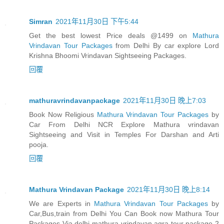
Simran
2021年11月30日 下午5:44
Get the best lowest Price deals @1499 on
Mathura
Vrindavan Tour Packages
from Delhi By car explore Lord
Krishna Bhoomi Vrindavan Sightseeing Packages.
回覆
mathuravrindavanpackage
2021年11月30日 晚上7:03
Book Now Religious
Mathura Vrindavan Tour Packages
by
Car From Delhi NCR Explore Mathura vrindavan
Sightseeing and Visit in Temples For Darshan and Arti
pooja.
回覆
Mathura Vrindavan Package
2021年11月30日 晚上8:14
We are Experts in
Mathura Vrindavan Tour Packages
by
Car,Bus,train from Delhi You Can Book now Mathura Tour
Packages Via delhi mathura vrindavan agra tour package 2