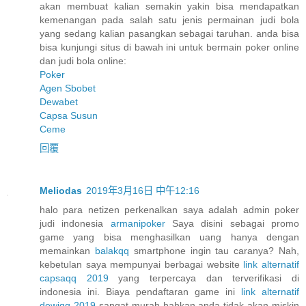
akan membuat kalian semakin yakin bisa mendapatkan
kemenangan pada salah satu jenis permainan judi bola
yang sedang kalian pasangkan sebagai taruhan. anda bisa
bisa kunjungi situs di bawah ini untuk bermain poker online
dan judi bola online:
Poker
Agen Sbobet
Dewabet
Capsa Susun
Ceme
回覆
Meliodas
2019年3月16日 中午12:16
halo para netizen perkenalkan saya adalah admin poker
judi indonesia
armanipoker
Saya disini sebagai promo
game yang bisa menghasilkan uang hanya dengan
memainkan
balakqq
smartphone ingin tau caranya? Nah,
kebetulan saya mempunyai berbagai website
link alternatif
capsaqq 2019
yang terpercaya dan terverifikasi di
indonesia ini. Biaya pendaftaran game ini
link alternatif
dewiqq 2019
sangat murah bahkan anda tidak akan miskin