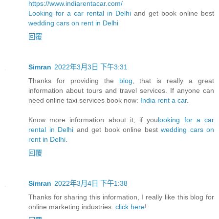
https://www.indiarentacar.com/
Looking for a car rental in Delhi
and get book online best
wedding cars on rent in Delhi
回覆
Simran
2022年3月3日 下午3:31
Thanks for providing the
blog
, that is really a great
information about tours and travel services. If anyone can
need online taxi services book now:
India rent a car
.
Know more information about it, if you
looking for a car
rental in Delhi
and get book online best
wedding cars on
rent in Delhi
.
回覆
Simran
2022年3月4日 下午1:38
Thanks for sharing this information, I really like this blog for
online marketing industries.
click here
!