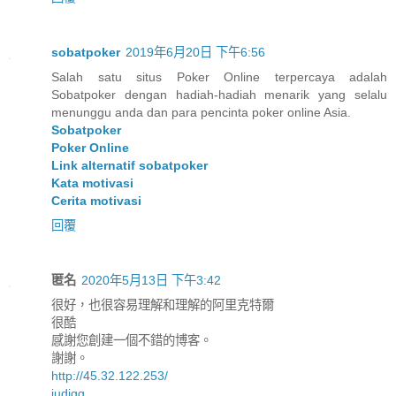
sobatpoker
2019年6月20日 下午6:56
Salah satu situs Poker Online terpercaya adalah
Sobatpoker dengan hadiah-hadiah menarik yang selalu
menunggu anda dan para pencinta poker online Asia.
Sobatpoker
Poker Online
Link alternatif sobatpoker
Kata motivasi
Cerita motivasi
回覆
匿名
2020年5月13日 下午3:42
很好，也很容易理解和理解的阿里克特爾
很酷
感謝您創建一個不錯的博客。
謝謝。
http://45.32.122.253/
judiqq