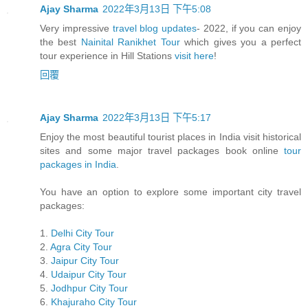
Ajay Sharma
2022年3月13日 下午5:08
Very impressive
travel blog updates
- 2022, if you can enjoy
the best
Nainital Ranikhet Tour
which gives you a perfect
tour experience in Hill Stations
visit here
!
回覆
Ajay Sharma
2022年3月13日 下午5:17
Enjoy the most beautiful tourist places in India visit historical
sites and some major travel packages book online
tour
packages in India
.
You have an option to explore some important city travel
packages:
1.
Delhi City Tour
2.
Agra City Tour
3.
Jaipur City Tour
4.
Udaipur City Tour
5.
Jodhpur City Tour
6.
Khajuraho City Tour