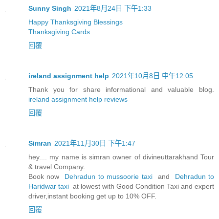
Sunny Singh
2021年8月24日 下午1:33
Happy Thanksgiving Blessings
Thanksgiving Cards
回覆
ireland assignment help
2021年10月8日 中午12:05
Thank you for share informational and valuable blog.
ireland assignment help reviews
回覆
Simran
2021年11月30日 下午1:47
hey.... my name is simran owner of divineuttarakhand Tour
& travel Company.
Book now
Dehradun to mussoorie taxi
and
Dehradun to
Haridwar taxi
at lowest with Good Condition Taxi and expert
driver,instant booking get up to 10% OFF.
回覆