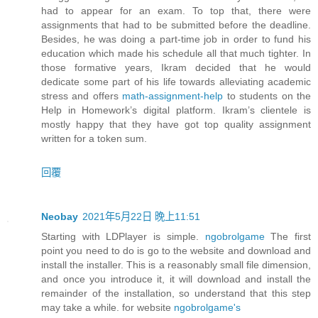
had to appear for an exam. To top that, there were
assignments that had to be submitted before the deadline.
Besides, he was doing a part-time job in order to fund his
education which made his schedule all that much tighter. In
those formative years, Ikram decided that he would
dedicate some part of his life towards alleviating academic
stress and offers
math-assignment-help
to students on the
Help in Homework’s digital platform. Ikram’s clientele is
mostly happy that they have got top quality assignment
written for a token sum.
回覆
Neobay
2021年5月22日 晚上11:51
Starting with LDPlayer is simple.
ngobrolgame
The first
point you need to do is go to the website and download and
install the installer. This is a reasonably small file dimension,
and once you introduce it, it will download and install the
remainder of the installation, so understand that this step
may take a while. for website
ngobrolgame's