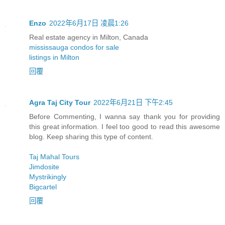
Enzo
2022年6月17日 凌晨1:26
Real estate agency in Milton, Canada
mississauga condos for sale
listings in Milton
回覆
Agra Taj City Tour
2022年6月21日 下午2:45
Before Commenting, I wanna say thank you for providing
this great information. I feel too good to read this awesome
blog. Keep sharing this type of content.
Taj Mahal Tours
Jimdosite
Mystrikingly
Bigcartel
回覆