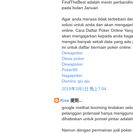
FindTheBest adalah mesin perbandin
pada bulan Januari
Agar anda merasa tidak terbebani d
solusi untuk anda dan akan mengaja
online. Cara Daftar Poker Online Yang
akan mengajarkan kepada anda bagaim
mengisi banyak sekali data yang ada 
ini untuk daftar bermain poker online:
Dewapoker
Dewa poker
Dewapoker
Poker88
Nagapoker
Domino qiu qiu
2019年3月1日 晚上7:04
Kise
提到...
google melihat booming tindakan sel
pelanggan potensial hanya menggunak
dihabiskan untuk ponsel pintar adala
Namun dengan permainan judi poker 