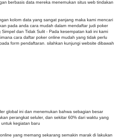
gan berbasis data mereka menemukan situs web tindakan
engan kolom data yang sangat panjang maka kami mencari
rkan pada anda cara mudah dalam mendaftar judi poker
 Simpel dan Tidak Sulit - Pada kesempatan kali ini kami
ana cara daftar poker online mudah yang tidak perlu
pada form pendaftaran. silahkan kunjungi website dibawah
uler global ini dan menemukan bahwa sebagian besar
an perangkat seluler, dan sekitar 60% dari waktu yang
h untuk kegiatan baru
online yang memang sekarang semakin marak di lakukan