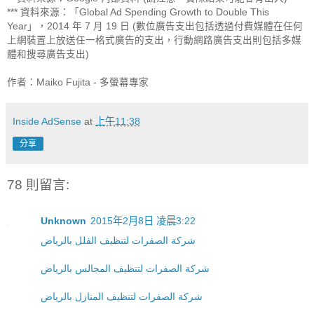
*** 資料來源：「Global Ad Spending Growth to Double This 
Year」，2014 年 7 月 19 日 (數位廣告支出包括透過付費媒體在任何
上網裝置上放送任一格式廣告的支出，行動網路廣告支出則包括多媒
體和搜尋廣告支出)

作者：Maiko Fujita - 多螢幕專家
Inside AdSense
at
上午11:38
分享
78 則留言:
Unknown
2015年2月8日 凌晨3:22
شركة الصفرات لتنظيف الفلل بالرياض
شركة الصفرات لتنظيف المجالس بالرياض
شركة الصفرات لتنظيف المنازل بالرياض