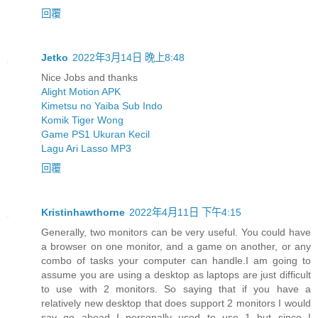
回覆
Jetko
2022年3月14日 晚上8:48
Nice Jobs and thanks
Alight Motion APK
Kimetsu no Yaiba Sub Indo
Komik Tiger Wong
Game PS1 Ukuran Kecil
Lagu Ari Lasso MP3
回覆
Kristinhawthorne
2022年4月11日 下午4:15
Generally, two monitors can be very useful. You could have
a browser on one monitor, and a game on another, or any
combo of tasks your computer can handle.I am going to
assume you are using a desktop as laptops are just difficult
to use with 2 monitors. So saying that if you have a
relatively new desktop that does support 2 monitors I would
say go ahead I personally used to use 1 but since I