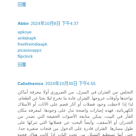
回覆
Abbir
2024年10月8日 下午4:37
apkoye
anilabapk
freefireindiaapk
picassoappz
flipclock
回覆
Calisthenics
2024年10月30日 下午6:55
التخلص من الفئران في المنزل، من الضروري أولا معرفة أماكن
تواجدها وأوقات خروجها. الفئران عادة ما تخرج ليلا بحثا عن الطعام،
لذا إذا لاحظت وجود فضلات أو آثار قضم على الأثاث أو الأسلاك
الكهربائية، فهذه إشارات واضحة تدل على وجودها. لمعرفة مكان
الفأر في البيت، يمكن متابعة الأصوات الخفيفة التي تصدر من
الجدران أو الأسقف، وأيضاً البحث عن فضلاتها التي تتركها على
طول مسارها. الفئران قادرة على الدخول من فتحات صغيرة جدا،
حتى أنها تستطيع التسلل من تحت الباب إذا كانت هناك فجوة