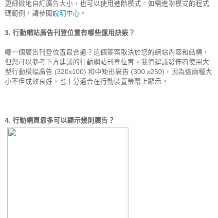
更細微地自訂廣告大小，也可以使用進階模式。如需進階模式的程式
碼範例，請參閱
說明中心
。

哪一個廣告刊登位置最合適？這個答案取決於您的網站內容和結構，
但您可以參考下方建議的行動網站刊登位置。我們建議發佈商使用大
型行動橫幅廣告 (320x100) 和中矩形廣告 (300 x250)，因為這兩種大
小不但成效良好，也十分適合在行動裝置螢幕上顯示。

4. 行動網頁最多可以顯示幾則廣告？