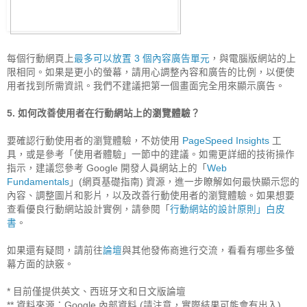
每個行動網頁上
最多可以放置 3 個內容廣告單元
，與電腦版網站的上
限相同。如果是更小的螢幕，請用心調整內容和廣告的比例，以便使
用者找到所需資訊。我們不建議把第一個畫面完全用來顯示廣告。

5. 如何改善使用者在行動網站上的瀏覽體驗？
要確認行動使用者的瀏覽體驗，不妨使用 
PageSpeed Insights
 工
具，或是參考「使用者體驗」一節中的建議。如需更詳細的技術操作
指示，建議您參考 Google 開發人員網站上的「
Web 
Fundamentals
」(網頁基礎指南) 資源，進一步瞭解如何最快顯示您的
內容、調整圖片和影片，以及改善行動使用者的瀏覽體驗。如果想要
查看優良行動網站設計實例，請參閱「
行動網站的設計原則」白皮
書
。

如果還有疑問，請前往
論壇
與其他發佈商進行交流，看看有哪些多螢
幕方面的訣竅。

* 目前僅提供英文、西班牙文和日文版論壇

** 資料來源：Google 內部資料 (請注意，實際結果可能會有出入)
