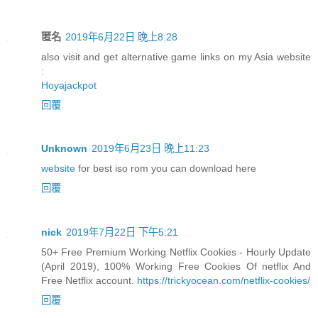
匿名
2019年6月22日 晚上8:28
also visit and get alternative game links on my Asia website
:
Hoyajackpot
回覆
Unknown
2019年6月23日 晚上11:23
website
for best iso rom you can download here
回覆
nick
2019年7月22日 下午5:21
50+ Free Premium Working Netflix Cookies - Hourly Update
(April 2019), 100% Working Free Cookies Of netflix And
Free Netflix account.
https://trickyocean.com/netflix-cookies/
回覆