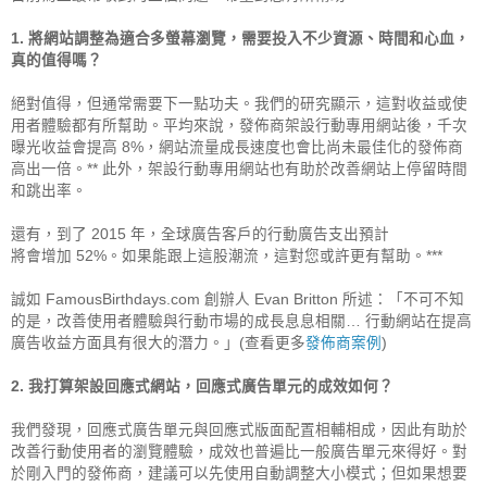
1. 將網站調整為適合多螢幕瀏覽，需要投入不少資源、時間和心血，
真的值得嗎？
絕對值得，但通常需要下一點功夫。我們的研究顯示，這對收益或使
用者體驗都有所幫助。平均來說，發佈商架設行動專用網站後，千次
曝光收益會提高 8%，網站流量成長速度也會比尚未最佳化的發佈商
高出一倍。** 此外，架設行動專用網站也有助於改善網站上停留時間
和跳出率。

還有，到了 2015 年，全球廣告客戶的行動廣告支出預計

將會增加 52%。如果能跟上這股潮流，這對您或許更有幫助。*** 

誠如 FamousBirthdays.com 創辦人 Evan Britton 所述：「不可不知
的是，改善使用者體驗與行動市場的成長息息相關… 行動網站在提高
廣告收益方面具有很大的潛力。」(查看更多
發佈商案例
)

2. 我打算架設回應式網站，回應式廣告單元的成效如何？
我們發現，回應式廣告單元與回應式版面配置相輔相成，因此有助於
改善行動使用者的瀏覽體驗，成效也普遍比一般廣告單元來得好。對
於剛入門的發佈商，建議可以先使用自動調整大小模式；但如果想要