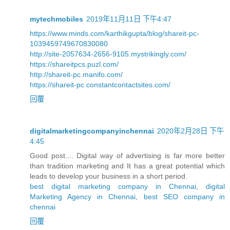
mytechmobiles
2019年11月11日 下午4:47
https://www.minds.com/karthikgupta/blog/shareit-pc-
1039459749670830080
http://site-2057634-2656-9105.mystrikingly.com/
https://shareitpcs.puzl.com/
http://shareit-pc.manifo.com/
https://shareit-pc.constantcontactsites.com/
回覆
digitalmarketingcompanyinchennai
2020年2月28日 下午
4:45
Good post.... Digital way of advertising is far more better
than tradition marketing and It has a great potential which
leads to develop your business in a short period.
best digital marketing company in Chennai
,
digital
Marketing Agency in Chennai
,
best SEO company in
chennai
回覆