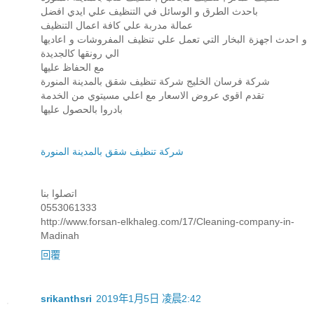
باحدث الطرق و الوسائل في التنظيف علي ايدي افضل
عمالة مدربة علي كافة اعمال التنظيف
و احدث اجهزة البخار التي تعمل علي تنظيف المفروشات و اعاديها
الي رونقها كالجديدة
مع الحفاظ عليها
شركة فرسان الخليج شركة تنظيف شقق بالمدينة المنورة
تقدم اقوي عروض الاسعار مع اعلي مسيتوي من الخدمة
بادروا بالحصول عليها
شركة تنظيف شقق بالمدينة المنورة
اتصلوا بنا
0553061333
http://www.forsan-elkhaleg.com/17/Cleaning-company-in-
Madinah
回覆
srikanthsri
2019年1月5日 凌晨2:42