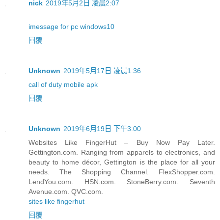
nick
2019年5月2日 凌晨2:07
imessage for pc windows10
回覆
Unknown
2019年5月17日 凌晨1:36
call of duty mobile apk
回覆
Unknown
2019年6月19日 下午3:00
Websites Like FingerHut – Buy Now Pay Later.
Gettington.com. Ranging from apparels to electronics, and
beauty to home décor, Gettington is the place for all your
needs. The Shopping Channel. FlexShopper.com.
LendYou.com. HSN.com. StoneBerry.com. Seventh
Avenue.com. QVC.com.
sites like fingerhut
回覆