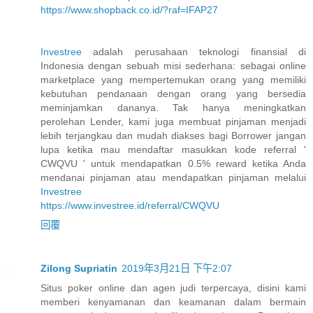
https://www.shopback.co.id/?raf=IFAP27
Investree
adalah perusahaan teknologi finansial di
Indonesia dengan sebuah misi sederhana: sebagai online
marketplace yang mempertemukan orang yang memiliki
kebutuhan pendanaan dengan orang yang bersedia
meminjamkan dananya. Tak hanya meningkatkan
perolehan Lender, kami juga membuat pinjaman menjadi
lebih terjangkau dan mudah diakses bagi Borrower jangan
lupa ketika mau mendaftar masukkan kode referral '
CWQVU ' untuk mendapatkan 0.5% reward ketika Anda
mendanai pinjaman atau mendapatkan pinjaman melalui
Investree
https://www.investree.id/referral/CWQVU
回覆
Zilong Supriatin
2019年3月21日 下午2:07
Situs poker online dan agen judi terpercaya, disini kami
memberi kenyamanan dan keamanan dalam bermain