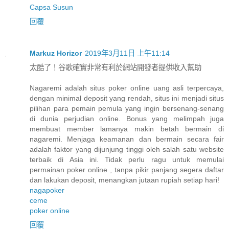
Capsa Susun
回覆
Markuz Horizor
2019年3月11日 上午11:14
太酷了！谷歌確實非常有利於網站開發者提供收入幫助
Nagaremi adalah situs poker online uang asli terpercaya,
dengan minimal deposit yang rendah, situs ini menjadi situs
pilihan para pemain pemula yang ingin bersenang-senang
di dunia perjudian online. Bonus yang melimpah juga
membuat member lamanya makin betah bermain di
nagaremi. Menjaga keamanan dan bermain secara fair
adalah faktor yang dijunjung tinggi oleh salah satu website
terbaik di Asia ini. Tidak perlu ragu untuk memulai
permainan poker online , tanpa pikir panjang segera daftar
dan lakukan deposit, menangkan jutaan rupiah setiap hari!
nagapoker
ceme
poker online
回覆