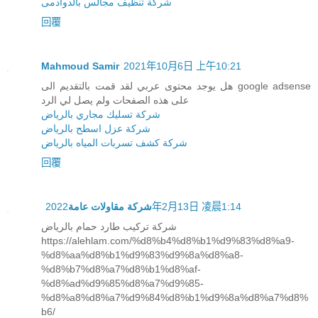
شركة تنظيف مجالس بالدوادمى
回覆
Mahmoud Samir
2021年10月6日 上午10:21
هل يوجد محتوى عربي لقد قمت بالتقديم الى google adsense
على هذه الصفحات ولم يصل لي الرد
شركة تسليك مجاري بالرياض
شركة عزل اسطح بالرياض
شركة كشف تسربات المياه بالرياض
回覆
2022年2月13日 凌晨1:14
شركة مقاولات عامة
شركة تركيب طارد حمام بالرياض
https://alehlam.com/%d8%b4%d8%b1%d9%83%d8%a9-
%d8%aa%d8%b1%d9%83%d9%8a%d8%a8-
%d8%b7%d8%a7%d8%b1%d8%af-
%d8%ad%d9%85%d8%a7%d9%85-
%d8%a8%d8%a7%d9%84%d8%b1%d9%8a%d8%a7%d8%
b6/