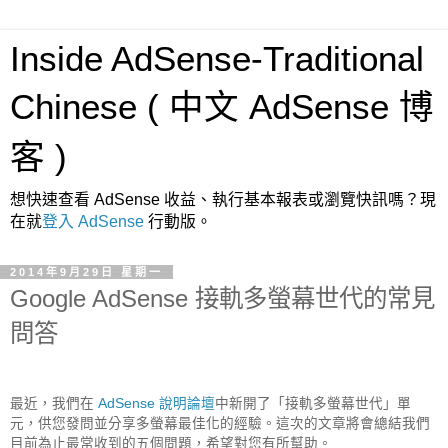
Inside AdSense-Traditional
Chinese ( 中文 AdSense 博
客 )
想快速查看 AdSense 收益、執行基本報表或瀏覽快訊嗎？現
在就
登入 AdSense
行動版。
2014年9月29日 星期一
Google AdSense 接軌多螢幕世代的常見
問答
最近，我們在 
AdSense 說明論壇
中新開了「接軌多螢幕世代」單
元，供您發問並分享多螢幕最佳化的經驗。這次的文章將會總結我們
目前為止最常收到的五個問題，希望對您有所幫助。
