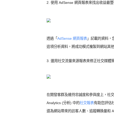
2. 使用 AdSense 網頁報表來找出收益最
透過「
AdSense 網頁報表
」記載的資料，您
這項分析資料，將成功模式複製到網站其
3. 運用社交流量來源報表來修正社交媒體
在開發客群及維持忠誠度和參與度上，社交管
Analytics (分析) 中的
社交報表
有助您評估
道為網站帶來的訪客人數、追蹤轉換量和 A