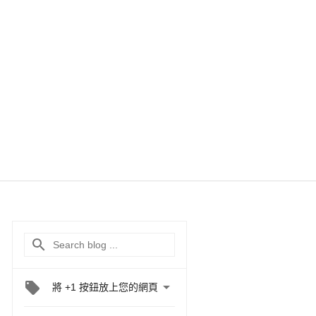

將 +1 按鈕放上您的網頁