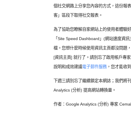
個社交網路上分享您內容的方式，這份報表都是您的
客」區段下取得社交報表。
為了協助您瞭解自家網站上的使用者體驗好壞，我
「Site Speed Dashboard」(網站速
檔。您想什麼時候使用資訊主頁都沒問題，只要登入
[資訊主頁] 就行了。請別忘了啟用帳戶專家
說明和成效建議
電子郵件服務
，您才能收
下週三請別忘了繼續鎖定本網誌；我們將刊出
Analytics (分析) 提高網站轉換量。
作者：Google Analytics (分析) 專家 Cemal