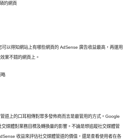
豐碩的網頁
可以得知網站上有哪些網頁的 AdSense 廣告收益最高，再運用
他效果不錯的網頁上。
策略
道上的口耳相傳對眾多發佈商而言是最管用的方式。Google
社交媒體對業務目標及轉換量的影響。不論是想追蹤社交媒體管
dSense 收益來評估社交媒體管道的價值，還是查看使用者在各