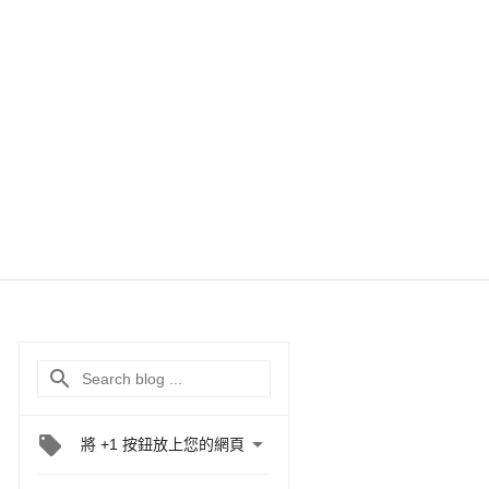

將 +1 按鈕放上您的網頁