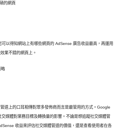
豐碩的網頁
可以得知網站上有哪些網頁的 AdSense 廣告收益最高，再運用
他效果不錯的網頁上。
策略
道上的口耳相傳對眾多發佈商而言是最管用的方式。Google
社交媒體對業務目標及轉換量的影響。不論是想追蹤社交媒體管
dSense 收益來評估社交媒體管道的價值，還是查看使用者在各