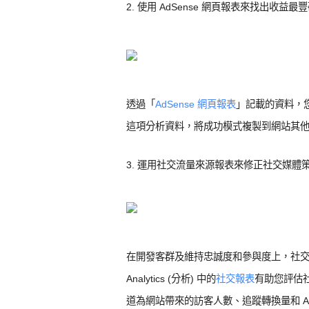
2. 使用 AdSense 網頁報表來找出收益最
透過「
AdSense 網頁報表
」記載的資料，您
這項分析資料，將成功模式複製到網站其
3. 運用社交流量來源報表來修正社交媒體
在開發客群及維持忠誠度和參與度上，社交管
Analytics (分析) 中的
社交報表
有助您評估
道為網站帶來的訪客人數、追蹤轉換量和 A