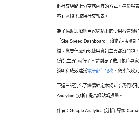
個社交網路上分享您內容的方式，這份報表都是您的
客」區段下取得社交報表。
為了協助您瞭解自家網站上的使用者體驗好壞，我
「Site Speed Dashboard」(網站速
檔。您想什麼時候使用資訊主頁都沒問題，只要登入
[資訊主頁] 就行了。請別忘了啟用帳戶專家
說明和成效建議
電子郵件服務
，您才能收
下週三請別忘了繼續鎖定本網誌；我們將刊出
Analytics (分析) 提高網站轉換量。
作者：Google Analytics (分析) 專家 Cemal