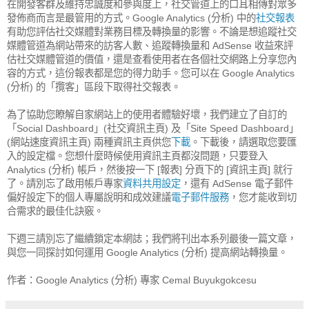
在開發客群及維持忠誠度和參與度上，社交管道上的口耳相傳對眾多
發佈商而言是最管用的方式。Google Analytics (分析) 中的
社交報表
有助您評估社交媒體對業務目標及轉換量的影響。不論是想追蹤社交
媒體管道為網站帶來的訪客人數、追蹤轉換量和 AdSense 收益來評
估社交媒體管道的價值，還是查看使用者在各個社交網路上分享您內
容的方式，這份報表都是您的得力助手。您可以在 Google Analytics
(分析) 的「攬客」區段下取得社交報表。
為了協助您瞭解自家網站上的使用者體驗好壞，我們建立了自訂的
「Social Dashboard」(社交資訊主頁) 及「Site Speed Dashboard」
(網站速度資訊主頁) 兩種資訊主頁供您
下載
。下載後，請選取您要匯
入的設定檔。您想什麼時候使用資訊主頁都沒問題，只要登入
Analytics (分析) 帳戶，然後按一下 [報表] 分頁下的 [資訊主頁] 就行
了。請別忘了啟用帳戶專家
資料共用設定
，還有 AdSense 電子郵件
偏好設定下的個人專屬說明和成效建議
電子郵件服務
，您才能收到切
合需求的最佳化訣竅。
下週三請別忘了繼續鎖定本網誌；我們將刊出本系列最後一篇文章，
與您一同探討如何運用 Google Analytics (分析) 提高網站轉換量。
作者：Google Analytics (分析) 專家 Cemal Buyukgokcesu